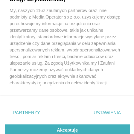
My, naszych 1162 zaufanych partnerów oraz inne
Wydawca mediów
lokalnych
podmioty z Media Operator sp z.o.o. uzyskujemy dostęp i
przechowujemy informacje na urządzeniu oraz
przetwarzamy dane osobowe, takie jak unikalne
identyfikatory, standardowe informacje wysyłane przez
urządzenie czy dane przeglądania w celu zapewniania
2 / 0
spersonalizowanych reklam, wybór spersonalizowanych
Nie zapomnij
treści, pomiar reklam i treści, badanie odbiorców oraz
zapoznać się z:
polityką prywatności
ulepszanie usług. Za zgodą Użytkownika my i Zaufani
Twoje
miasto
Skontakuj się
z nami
Partnerzy możemy używać dokładnych danych
Piekary Śląskie
Kontakt
geolokalizacyjnych oraz aktywnie skanować
Chorzów
Redakcja
charakterystykę urządzenia do celów identyfikacji.
Tarnowskie Góry
Newsletter
Ruda Śląska
Reklama
Ponieważ cenimy Twoją prywatność, prosimy o zgodę na
Świętochłowice
korzystanie z tych technologii poprzez kliknięcie
Tychy
„Akceptuję”. Zgoda jest dobrowolna i zawsze możesz ją
Bytom
Katowice
zmienić/wycofać klikając przycisk ustawień prywatności
REKLAMA
PARTNERZY
USTAWIENIA
Gliwice
znajdujący się w lewym dolnym rogu strony
. Niektóre
Zabrze
Zagłębie
rodzaje przetwarzania danych nie wymagają zgody
użytkownika, ale masz prawo sprzeciwić się takiemu
Akceptuję