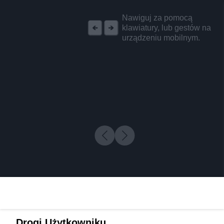
REKLAMA
Nawiguj za pomocą
klawiatury, lub gestów na
urządzeniu mobilnym.
Drogi Użytkowniku,