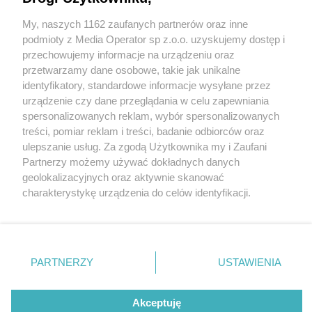
My, naszych 1162 zaufanych partnerów oraz inne
Wydawca mediów
lokalnych
podmioty z Media Operator sp z.o.o. uzyskujemy dostęp i
przechowujemy informacje na urządzeniu oraz
przetwarzamy dane osobowe, takie jak unikalne
identyfikatory, standardowe informacje wysyłane przez
urządzenie czy dane przeglądania w celu zapewniania
5 / 0
spersonalizowanych reklam, wybór spersonalizowanych
Nie zapomnij
treści, pomiar reklam i treści, badanie odbiorców oraz
zapoznać się z:
polityką prywatności
ulepszanie usług. Za zgodą Użytkownika my i Zaufani
Twoje
miasto
Skontakuj się
z nami
Partnerzy możemy używać dokładnych danych
Piekary Śląskie
Kontakt
geolokalizacyjnych oraz aktywnie skanować
Chorzów
Redakcja
charakterystykę urządzenia do celów identyfikacji.
Tarnowskie Góry
Newsletter
Ruda Śląska
Reklama
Ponieważ cenimy Twoją prywatność, prosimy o zgodę na
Świętochłowice
korzystanie z tych technologii poprzez kliknięcie
Tychy
„Akceptuję”. Zgoda jest dobrowolna i zawsze możesz ją
Bytom
Katowice
zmienić/wycofać klikając przycisk ustawień prywatności
REKLAMA
PARTNERZY
USTAWIENIA
Gliwice
znajdujący się w lewym dolnym rogu strony
. Niektóre
Zabrze
Zagłębie
rodzaje przetwarzania danych nie wymagają zgody
użytkownika, ale masz prawo sprzeciwić się takiemu
Akceptuję