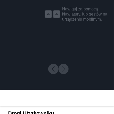
REKLAMA
Nawiguj za pomocą
klawiatury, lub gestów na
urządzeniu mobilnym.
Drogi Użytkowniku,