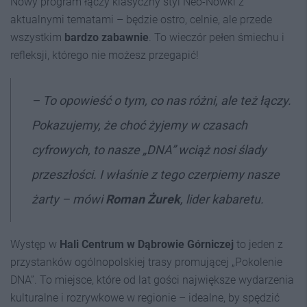
Nowy program łączy klasyczny styl Neo-Nówki z
aktualnymi tematami – będzie ostro, celnie, ale przede
wszystkim
bardzo zabawnie
. To wieczór pełen śmiechu i
refleksji, którego nie możesz przegapić!
– To opowieść o tym, co nas różni, ale też łączy.
Pokazujemy, że choć żyjemy w czasach
cyfrowych, to nasze „DNA” wciąż nosi ślady
przeszłości. I właśnie z tego czerpiemy nasze
żarty – mówi
Roman Żurek
, lider kabaretu.
Występ w
Hali Centrum w Dąbrowie Górniczej
to jeden z
przystanków ogólnopolskiej trasy promującej „Pokolenie
DNA”. To miejsce, które od lat gości największe wydarzenia
kulturalne i rozrywkowe w regionie – idealne, by spędzić