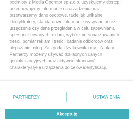
podmioty z Media Operator sp z.o.o. uzyskujemy dostęp i
przechowujemy informacje na urządzeniu oraz
przetwarzamy dane osobowe, takie jak unikalne
identyfikatory, standardowe informacje wysyłane przez
urządzenie czy dane przeglądania w celu zapewniania
spersonalizowanych reklam, wybór spersonalizowanych
Nie zapomnij
treści, pomiar reklam i treści, badanie odbiorców oraz
zapoznać się z:
polityką prywatności
ulepszanie usług. Za zgodą Użytkownika my i Zaufani
Twoje
miasto
Skontakuj się
z nami
Partnerzy możemy używać dokładnych danych
Piekary Śląskie
Kontakt
geolokalizacyjnych oraz aktywnie skanować
Chorzów
Redakcja
charakterystykę urządzenia do celów identyfikacji.
Tarnowskie Góry
Newsletter
Ruda Śląska
Reklama
Ponieważ cenimy Twoją prywatność, prosimy o zgodę na
Świętochłowice
korzystanie z tych technologii poprzez kliknięcie
Tychy
„Akceptuję”. Zgoda jest dobrowolna i zawsze możesz ją
Bytom
Katowice
zmienić/wycofać klikając przycisk ustawień prywatności
PARTNERZY
USTAWIENIA
Gliwice
znajdujący się w lewym dolnym rogu strony
. Niektóre
Zabrze
Zagłębie
rodzaje przetwarzania danych nie wymagają zgody
Akceptuję
użytkownika, ale masz prawo sprzeciwić się takiemu
przetwarzaniu. Preferencje będą miały zastosowania tylko
na tej witrynie.