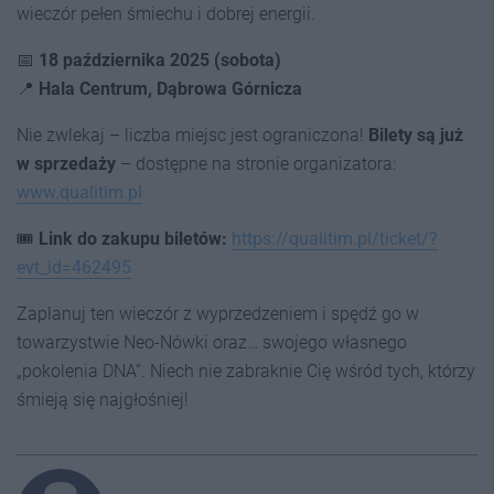
wieczór pełen śmiechu i dobrej energii.
📅
18 października 2025 (sobota)
📍
Hala Centrum, Dąbrowa Górnicza
Nie zwlekaj – liczba miejsc jest ograniczona!
Bilety są już
w sprzedaży
– dostępne na stronie organizatora:
www.qualitim.pl
🎟️
Link do zakupu biletów:
https://qualitim.pl/ticket/?
evt_id=462495
Zaplanuj ten wieczór z wyprzedzeniem i spędź go w
towarzystwie Neo-Nówki oraz… swojego własnego
„pokolenia DNA”. Niech nie zabraknie Cię wśród tych, którzy
śmieją się najgłośniej!