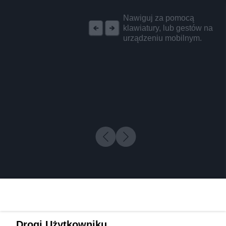
REKLAMA
Nawiguj za pomocą
klawiatury, lub gestów na
urządzeniu mobilnym.
Drogi Użytkowniku,