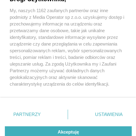
My, naszych 1162 zaufanych partnerów oraz inne
Wydawca mediów
lokalnych
podmioty z Media Operator sp z.o.o. uzyskujemy dostęp i
przechowujemy informacje na urządzeniu oraz
przetwarzamy dane osobowe, takie jak unikalne
identyfikatory, standardowe informacje wysyłane przez
urządzenie czy dane przeglądania w celu zapewniania
1 / 0
spersonalizowanych reklam, wybór spersonalizowanych
Nie zapomnij
treści, pomiar reklam i treści, badanie odbiorców oraz
zapoznać się z:
polityką prywatności
ulepszanie usług. Za zgodą Użytkownika my i Zaufani
Twoje
miasto
Skontakuj się
z nami
Partnerzy możemy używać dokładnych danych
Piekary Śląskie
Kontakt
geolokalizacyjnych oraz aktywnie skanować
Chorzów
Redakcja
charakterystykę urządzenia do celów identyfikacji.
Tarnowskie Góry
Newsletter
Ruda Śląska
Reklama
Ponieważ cenimy Twoją prywatność, prosimy o zgodę na
Świętochłowice
korzystanie z tych technologii poprzez kliknięcie
Tychy
„Akceptuję”. Zgoda jest dobrowolna i zawsze możesz ją
Bytom
Katowice
zmienić/wycofać klikając przycisk ustawień prywatności
REKLAMA
PARTNERZY
USTAWIENIA
Gliwice
znajdujący się w lewym dolnym rogu strony
. Niektóre
Zabrze
Zagłębie
rodzaje przetwarzania danych nie wymagają zgody
użytkownika, ale masz prawo sprzeciwić się takiemu
Akceptuję