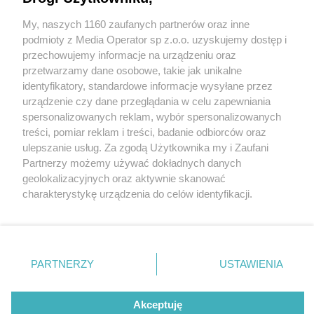
My, naszych 1160 zaufanych partnerów oraz inne
Wydawca mediów
lokalnych
podmioty z Media Operator sp z.o.o. uzyskujemy dostęp i
przechowujemy informacje na urządzeniu oraz
przetwarzamy dane osobowe, takie jak unikalne
identyfikatory, standardowe informacje wysyłane przez
urządzenie czy dane przeglądania w celu zapewniania
5 / 0
spersonalizowanych reklam, wybór spersonalizowanych
Nie zapomnij
treści, pomiar reklam i treści, badanie odbiorców oraz
zapoznać się z:
polityką prywatności
ulepszanie usług. Za zgodą Użytkownika my i Zaufani
Twoje
miasto
Skontakuj się
z nami
Partnerzy możemy używać dokładnych danych
Piekary Śląskie
Kontakt
geolokalizacyjnych oraz aktywnie skanować
Chorzów
Redakcja
charakterystykę urządzenia do celów identyfikacji.
Tarnowskie Góry
Newsletter
Ruda Śląska
Reklama
Ponieważ cenimy Twoją prywatność, prosimy o zgodę na
Świętochłowice
korzystanie z tych technologii poprzez kliknięcie
Tychy
„Akceptuję”. Zgoda jest dobrowolna i zawsze możesz ją
Bytom
Katowice
zmienić/wycofać klikając przycisk ustawień prywatności
REKLAMA
PARTNERZY
USTAWIENIA
Gliwice
znajdujący się w lewym dolnym rogu strony
. Niektóre
Zabrze
Zagłębie
rodzaje przetwarzania danych nie wymagają zgody
użytkownika, ale masz prawo sprzeciwić się takiemu
Akceptuję