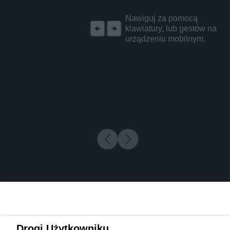
REKLAMA
Nawiguj za pomocą
klawiatury, lub gestów na
urządzeniu mobilnym.
Drogi Użytkowniku,