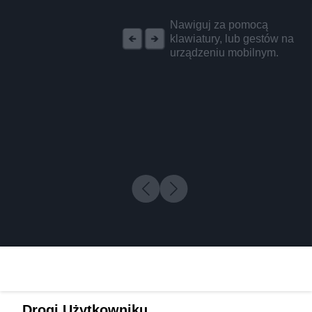
REKLAMA
Nawiguj za pomocą
klawiatury, lub gestów na
urządzeniu mobilnym.
Drogi Użytkowniku,