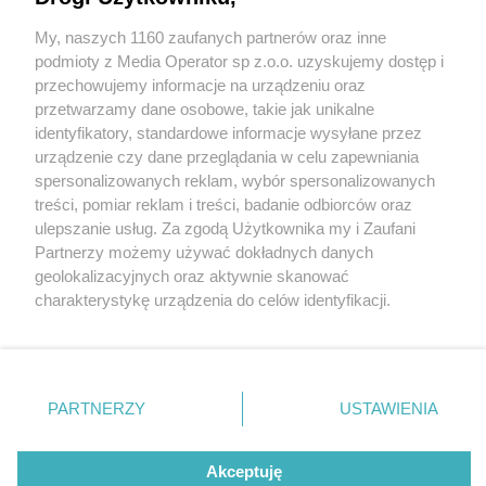
My, naszych 1160 zaufanych partnerów oraz inne
Wydawca mediów
lokalnych
podmioty z Media Operator sp z.o.o. uzyskujemy dostęp i
przechowujemy informacje na urządzeniu oraz
przetwarzamy dane osobowe, takie jak unikalne
identyfikatory, standardowe informacje wysyłane przez
urządzenie czy dane przeglądania w celu zapewniania
1 / 0
spersonalizowanych reklam, wybór spersonalizowanych
Nie zapomnij
treści, pomiar reklam i treści, badanie odbiorców oraz
zapoznać się z:
polityką prywatności
ulepszanie usług. Za zgodą Użytkownika my i Zaufani
Twoje
miasto
Skontakuj się
z nami
Partnerzy możemy używać dokładnych danych
Piekary Śląskie
Kontakt
geolokalizacyjnych oraz aktywnie skanować
Chorzów
Redakcja
charakterystykę urządzenia do celów identyfikacji.
Tarnowskie Góry
Newsletter
Ruda Śląska
Reklama
Ponieważ cenimy Twoją prywatność, prosimy o zgodę na
Świętochłowice
korzystanie z tych technologii poprzez kliknięcie
Tychy
„Akceptuję”. Zgoda jest dobrowolna i zawsze możesz ją
Bytom
Katowice
zmienić/wycofać klikając przycisk ustawień prywatności
REKLAMA
PARTNERZY
USTAWIENIA
Gliwice
znajdujący się w lewym dolnym rogu strony
. Niektóre
Zabrze
Zagłębie
rodzaje przetwarzania danych nie wymagają zgody
użytkownika, ale masz prawo sprzeciwić się takiemu
Akceptuję