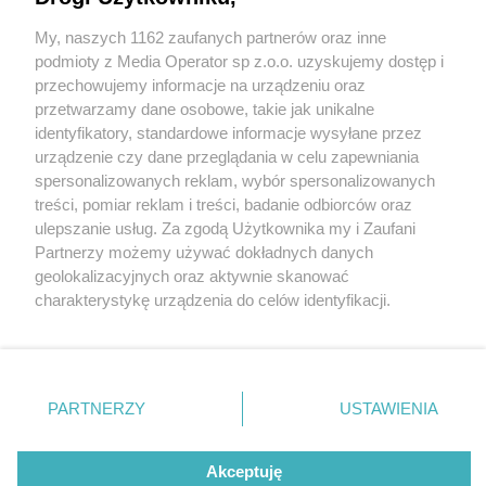
My, naszych 1162 zaufanych partnerów oraz inne
Wydawca mediów
lokalnych
podmioty z Media Operator sp z.o.o. uzyskujemy dostęp i
przechowujemy informacje na urządzeniu oraz
przetwarzamy dane osobowe, takie jak unikalne
identyfikatory, standardowe informacje wysyłane przez
urządzenie czy dane przeglądania w celu zapewniania
2 / 0
spersonalizowanych reklam, wybór spersonalizowanych
Nie zapomnij
treści, pomiar reklam i treści, badanie odbiorców oraz
zapoznać się z:
polityką prywatności
ulepszanie usług. Za zgodą Użytkownika my i Zaufani
Twoje
miasto
Skontakuj się
z nami
Partnerzy możemy używać dokładnych danych
Piekary Śląskie
Kontakt
geolokalizacyjnych oraz aktywnie skanować
Chorzów
Redakcja
charakterystykę urządzenia do celów identyfikacji.
Tarnowskie Góry
Newsletter
Ruda Śląska
Reklama
Ponieważ cenimy Twoją prywatność, prosimy o zgodę na
Świętochłowice
korzystanie z tych technologii poprzez kliknięcie
Tychy
„Akceptuję”. Zgoda jest dobrowolna i zawsze możesz ją
Bytom
Katowice
zmienić/wycofać klikając przycisk ustawień prywatności
REKLAMA
PARTNERZY
USTAWIENIA
Gliwice
znajdujący się w lewym dolnym rogu strony
. Niektóre
Zabrze
Zagłębie
rodzaje przetwarzania danych nie wymagają zgody
użytkownika, ale masz prawo sprzeciwić się takiemu
Akceptuję