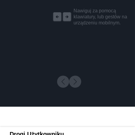
REKLAMA
Nawiguj za pomocą
klawiatury, lub gestów na
urządzeniu mobilnym.
Drogi Użytkowniku,