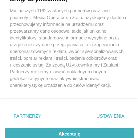
My, naszych 1162 zaufanych partnerów oraz inne
Wydawca mediów
lokalnych
podmioty z Media Operator sp z.o.o. uzyskujemy dostęp i
przechowujemy informacje na urządzeniu oraz
przetwarzamy dane osobowe, takie jak unikalne
identyfikatory, standardowe informacje wysyłane przez
urządzenie czy dane przeglądania w celu zapewniania
3 / 0
spersonalizowanych reklam, wybór spersonalizowanych
Nie zapomnij
treści, pomiar reklam i treści, badanie odbiorców oraz
zapoznać się z:
polityką prywatności
ulepszanie usług. Za zgodą Użytkownika my i Zaufani
Twoje
miasto
Skontakuj się
z nami
Partnerzy możemy używać dokładnych danych
Piekary Śląskie
Kontakt
geolokalizacyjnych oraz aktywnie skanować
Chorzów
Redakcja
charakterystykę urządzenia do celów identyfikacji.
Tarnowskie Góry
Newsletter
Ruda Śląska
Reklama
Ponieważ cenimy Twoją prywatność, prosimy o zgodę na
Świętochłowice
korzystanie z tych technologii poprzez kliknięcie
Tychy
„Akceptuję”. Zgoda jest dobrowolna i zawsze możesz ją
Bytom
Katowice
zmienić/wycofać klikając przycisk ustawień prywatności
REKLAMA
PARTNERZY
USTAWIENIA
Gliwice
znajdujący się w lewym dolnym rogu strony
. Niektóre
Zabrze
Zagłębie
rodzaje przetwarzania danych nie wymagają zgody
użytkownika, ale masz prawo sprzeciwić się takiemu
Akceptuję