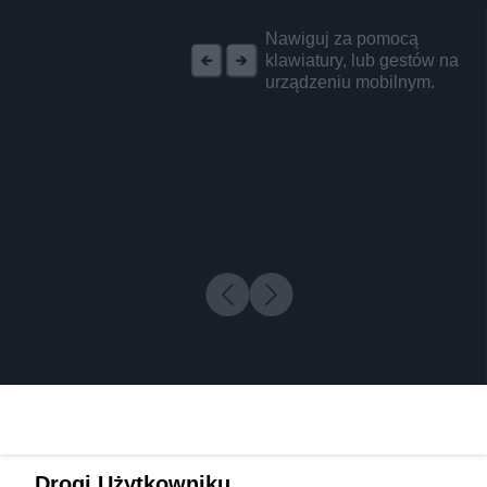
REKLAMA
Nawiguj za pomocą
klawiatury, lub gestów na
urządzeniu mobilnym.
Drogi Użytkowniku,