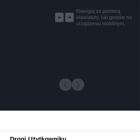
REKLAMA
Nawiguj za pomocą
klawiatury, lub gestów na
urządzeniu mobilnym.
Drogi Użytkowniku,