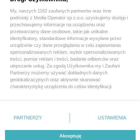
My, naszych 1162 zaufanych partnerów oraz inne
Wydawca mediów
lokalnych
podmioty z Media Operator sp z.o.o. uzyskujemy dostęp i
przechowujemy informacje na urządzeniu oraz
przetwarzamy dane osobowe, takie jak unikalne
identyfikatory, standardowe informacje wysyłane przez
urządzenie czy dane przeglądania w celu zapewniania
2 / 0
spersonalizowanych reklam, wybór spersonalizowanych
Nie zapomnij
treści, pomiar reklam i treści, badanie odbiorców oraz
zapoznać się z:
polityką prywatności
ulepszanie usług. Za zgodą Użytkownika my i Zaufani
Twoje
miasto
Skontakuj się
z nami
Partnerzy możemy używać dokładnych danych
Piekary Śląskie
Kontakt
geolokalizacyjnych oraz aktywnie skanować
Chorzów
Redakcja
charakterystykę urządzenia do celów identyfikacji.
Tarnowskie Góry
Newsletter
Ruda Śląska
Reklama
Ponieważ cenimy Twoją prywatność, prosimy o zgodę na
Świętochłowice
korzystanie z tych technologii poprzez kliknięcie
Tychy
„Akceptuję”. Zgoda jest dobrowolna i zawsze możesz ją
Bytom
Katowice
zmienić/wycofać klikając przycisk ustawień prywatności
REKLAMA
PARTNERZY
USTAWIENIA
Gliwice
znajdujący się w lewym dolnym rogu strony
. Niektóre
Zabrze
Zagłębie
rodzaje przetwarzania danych nie wymagają zgody
użytkownika, ale masz prawo sprzeciwić się takiemu
Akceptuję