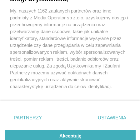
My, naszych 1162 zaufanych partnerów oraz inne
Wydawca mediów
lokalnych
podmioty z Media Operator sp z.o.o. uzyskujemy dostęp i
przechowujemy informacje na urządzeniu oraz
przetwarzamy dane osobowe, takie jak unikalne
identyfikatory, standardowe informacje wysyłane przez
urządzenie czy dane przeglądania w celu zapewniania
1 / 0
spersonalizowanych reklam, wybór spersonalizowanych
Nie zapomnij
treści, pomiar reklam i treści, badanie odbiorców oraz
zapoznać się z:
polityką prywatności
ulepszanie usług. Za zgodą Użytkownika my i Zaufani
Twoje
miasto
Skontakuj się
z nami
Partnerzy możemy używać dokładnych danych
Piekary Śląskie
Kontakt
geolokalizacyjnych oraz aktywnie skanować
Chorzów
Redakcja
charakterystykę urządzenia do celów identyfikacji.
Tarnowskie Góry
Newsletter
Ruda Śląska
Reklama
Ponieważ cenimy Twoją prywatność, prosimy o zgodę na
Świętochłowice
korzystanie z tych technologii poprzez kliknięcie
Tychy
„Akceptuję”. Zgoda jest dobrowolna i zawsze możesz ją
Bytom
Katowice
zmienić/wycofać klikając przycisk ustawień prywatności
REKLAMA
PARTNERZY
USTAWIENIA
Gliwice
znajdujący się w lewym dolnym rogu strony
. Niektóre
Zabrze
Zagłębie
rodzaje przetwarzania danych nie wymagają zgody
użytkownika, ale masz prawo sprzeciwić się takiemu
Akceptuję