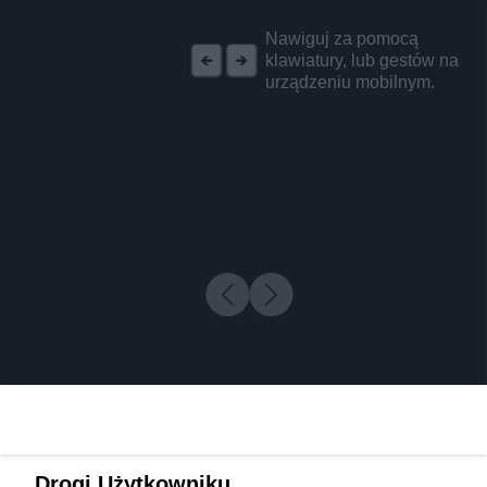
REKLAMA
Nawiguj za pomocą
klawiatury, lub gestów na
urządzeniu mobilnym.
Drogi Użytkowniku,