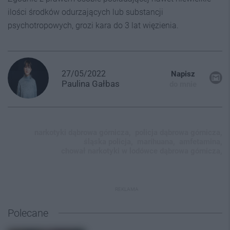
ilości środków odurzających lub substancji
psychotropowych, grozi kara do 3 lat więzienia.
27/05/2022
Napisz
Paulina
Gałbas
do mnie
narkotyki dąbrowa górnicza,
policja dąbrowa górnicza,
śląska policja,
marihuana,
amfetamina,
chował narkotyki w lodówce dąbrowa górnicza,
REKLAMA
Polecane