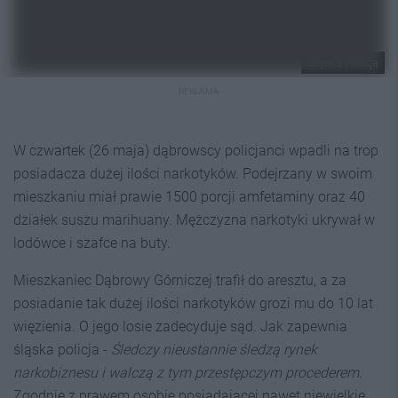
Śląska Policja
REKLAMA
W czwartek (26 maja) dąbrowscy policjanci wpadli na trop
posiadacza dużej ilości narkotyków. Podejrzany w swoim
mieszkaniu miał prawie 1500 porcji amfetaminy oraz 40
działek suszu marihuany. Mężczyzna narkotyki ukrywał w
lodówce i szafce na buty.
Mieszkaniec Dąbrowy Górniczej trafił do aresztu, a za
posiadanie tak dużej ilości narkotyków grozi mu do 10 lat
więzienia. O jego losie zadecyduje sąd. Jak zapewnia
śląska policja -
Śledczy nieustannie śledzą rynek
narkobiznesu i walczą z tym przestępczym procederem.
Zgodnie z prawem osobie posiadającej nawet niewielkie