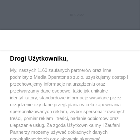
REKLAMA
Drogi Użytkowniku,
My, naszych 1160 zaufanych partnerów oraz inne
Wydawca mediów
lokalnych
podmioty z Media Operator sp z.o.o. uzyskujemy dostęp i
przechowujemy informacje na urządzeniu oraz
przetwarzamy dane osobowe, takie jak unikalne
identyfikatory, standardowe informacje wysyłane przez
urządzenie czy dane przeglądania w celu zapewniania
spersonalizowanych reklam, wybór spersonalizowanych
Nie zapomnij
treści, pomiar reklam i treści, badanie odbiorców oraz
zapoznać się z:
polityką prywatności
ulepszanie usług. Za zgodą Użytkownika my i Zaufani
Twoje
miasto
Skontakuj się
z nami
Partnerzy możemy używać dokładnych danych
Piekary Śląskie
Kontakt
geolokalizacyjnych oraz aktywnie skanować