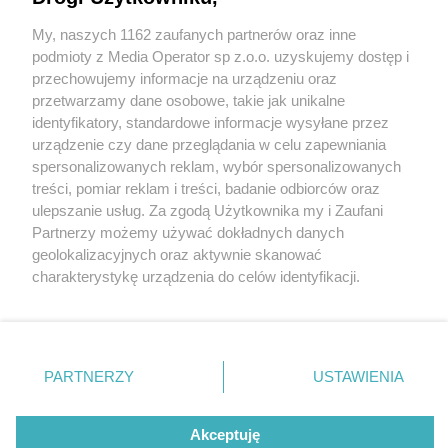
My, naszych 1162 zaufanych partnerów oraz inne
Wydawca mediów
lokalnych
podmioty z Media Operator sp z.o.o. uzyskujemy dostęp i
przechowujemy informacje na urządzeniu oraz
przetwarzamy dane osobowe, takie jak unikalne
identyfikatory, standardowe informacje wysyłane przez
urządzenie czy dane przeglądania w celu zapewniania
1 / 0
spersonalizowanych reklam, wybór spersonalizowanych
Nie zapomnij
treści, pomiar reklam i treści, badanie odbiorców oraz
zapoznać się z:
polityką prywatności
ulepszanie usług. Za zgodą Użytkownika my i Zaufani
Twoje
miasto
Skontakuj się
z nami
Partnerzy możemy używać dokładnych danych
Piekary Śląskie
Kontakt
geolokalizacyjnych oraz aktywnie skanować
Chorzów
Redakcja
charakterystykę urządzenia do celów identyfikacji.
Tarnowskie Góry
Newsletter
Ruda Śląska
Reklama
Ponieważ cenimy Twoją prywatność, prosimy o zgodę na
Świętochłowice
korzystanie z tych technologii poprzez kliknięcie
Tychy
„Akceptuję”. Zgoda jest dobrowolna i zawsze możesz ją
Bytom
Katowice
zmienić/wycofać klikając przycisk ustawień prywatności
REKLAMA
PARTNERZY
USTAWIENIA
Gliwice
znajdujący się w lewym dolnym rogu strony
. Niektóre
Zabrze
Zagłębie
rodzaje przetwarzania danych nie wymagają zgody
użytkownika, ale masz prawo sprzeciwić się takiemu
Akceptuję