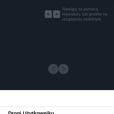
REKLAMA
Nawiguj za pomocą
klawiatury, lub gestów na
urządzeniu mobilnym.
Drogi Użytkowniku,