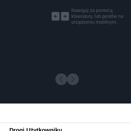
REKLAMA
Nawiguj za pomocą
klawiatury, lub gestów na
urządzeniu mobilnym.
Drogi Użytkowniku,