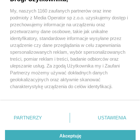
My, naszych 1160 zaufanych partnerów oraz inne
Wydawca mediów
lokalnych
podmioty z Media Operator sp z.o.o. uzyskujemy dostęp i
przechowujemy informacje na urządzeniu oraz
przetwarzamy dane osobowe, takie jak unikalne
identyfikatory, standardowe informacje wysyłane przez
urządzenie czy dane przeglądania w celu zapewniania
2 / 0
spersonalizowanych reklam, wybór spersonalizowanych
Nie zapomnij
treści, pomiar reklam i treści, badanie odbiorców oraz
zapoznać się z:
polityką prywatności
ulepszanie usług. Za zgodą Użytkownika my i Zaufani
Twoje
miasto
Skontakuj się
z nami
Partnerzy możemy używać dokładnych danych
Piekary Śląskie
Kontakt
geolokalizacyjnych oraz aktywnie skanować
Chorzów
Redakcja
charakterystykę urządzenia do celów identyfikacji.
Tarnowskie Góry
Newsletter
Ruda Śląska
Reklama
Ponieważ cenimy Twoją prywatność, prosimy o zgodę na
Świętochłowice
korzystanie z tych technologii poprzez kliknięcie
Tychy
„Akceptuję”. Zgoda jest dobrowolna i zawsze możesz ją
Bytom
Katowice
zmienić/wycofać klikając przycisk ustawień prywatności
REKLAMA
PARTNERZY
USTAWIENIA
Gliwice
znajdujący się w lewym dolnym rogu strony
. Niektóre
Zabrze
Zagłębie
rodzaje przetwarzania danych nie wymagają zgody
użytkownika, ale masz prawo sprzeciwić się takiemu
Akceptuję