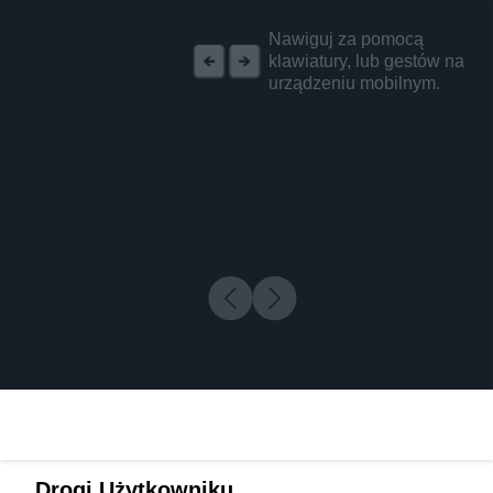
REKLAMA
Nawiguj za pomocą
klawiatury, lub gestów na
urządzeniu mobilnym.
Drogi Użytkowniku,