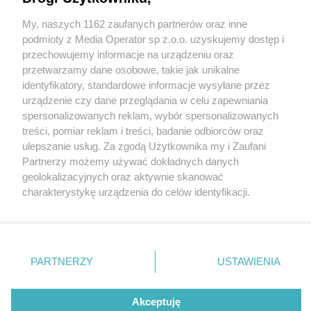
My, naszych 1162 zaufanych partnerów oraz inne
Wydawca mediów
lokalnych
podmioty z Media Operator sp z.o.o. uzyskujemy dostęp i
przechowujemy informacje na urządzeniu oraz
przetwarzamy dane osobowe, takie jak unikalne
identyfikatory, standardowe informacje wysyłane przez
urządzenie czy dane przeglądania w celu zapewniania
1 / 0
spersonalizowanych reklam, wybór spersonalizowanych
Nie zapomnij
treści, pomiar reklam i treści, badanie odbiorców oraz
zapoznać się z:
polityką prywatności
ulepszanie usług. Za zgodą Użytkownika my i Zaufani
Twoje
miasto
Skontakuj się
z nami
Partnerzy możemy używać dokładnych danych
Piekary Śląskie
Kontakt
geolokalizacyjnych oraz aktywnie skanować
Chorzów
Redakcja
charakterystykę urządzenia do celów identyfikacji.
Tarnowskie Góry
Newsletter
Ruda Śląska
Reklama
Ponieważ cenimy Twoją prywatność, prosimy o zgodę na
Świętochłowice
korzystanie z tych technologii poprzez kliknięcie
Tychy
„Akceptuję”. Zgoda jest dobrowolna i zawsze możesz ją
Bytom
Katowice
zmienić/wycofać klikając przycisk ustawień prywatności
REKLAMA
PARTNERZY
USTAWIENIA
Gliwice
znajdujący się w lewym dolnym rogu strony
. Niektóre
Zabrze
Zagłębie
rodzaje przetwarzania danych nie wymagają zgody
użytkownika, ale masz prawo sprzeciwić się takiemu
Akceptuję