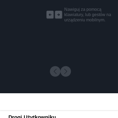
REKLAMA
Nawiguj za pomocą
klawiatury, lub gestów na
urządzeniu mobilnym.
Drogi Użytkowniku,