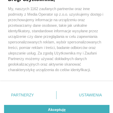
My, naszych 1162 zaufanych partnerów oraz inne
Wydawca mediów
lokalnych
podmioty z Media Operator sp z.o.o. uzyskujemy dostęp i
przechowujemy informacje na urządzeniu oraz
przetwarzamy dane osobowe, takie jak unikalne
identyfikatory, standardowe informacje wysyłane przez
urządzenie czy dane przeglądania w celu zapewniania
1 / 0
spersonalizowanych reklam, wybór spersonalizowanych
Nie zapomnij
treści, pomiar reklam i treści, badanie odbiorców oraz
zapoznać się z:
polityką prywatności
ulepszanie usług. Za zgodą Użytkownika my i Zaufani
Twoje
miasto
Skontakuj się
z nami
Partnerzy możemy używać dokładnych danych
Piekary Śląskie
Kontakt
geolokalizacyjnych oraz aktywnie skanować
Chorzów
Redakcja
charakterystykę urządzenia do celów identyfikacji.
Tarnowskie Góry
Newsletter
Ruda Śląska
Reklama
Ponieważ cenimy Twoją prywatność, prosimy o zgodę na
Świętochłowice
korzystanie z tych technologii poprzez kliknięcie
Tychy
„Akceptuję”. Zgoda jest dobrowolna i zawsze możesz ją
Bytom
Katowice
zmienić/wycofać klikając przycisk ustawień prywatności
REKLAMA
PARTNERZY
USTAWIENIA
Gliwice
znajdujący się w lewym dolnym rogu strony
. Niektóre
Zabrze
Zagłębie
rodzaje przetwarzania danych nie wymagają zgody
użytkownika, ale masz prawo sprzeciwić się takiemu
Akceptuję