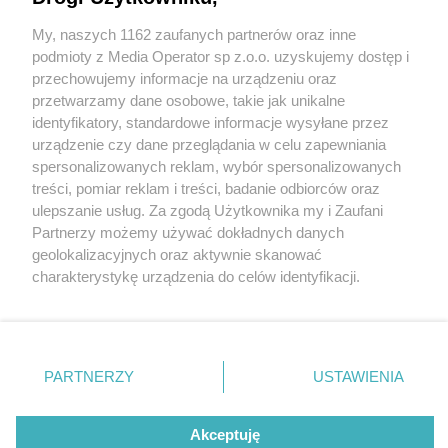
My, naszych 1162 zaufanych partnerów oraz inne
Wydawca mediów
lokalnych
podmioty z Media Operator sp z.o.o. uzyskujemy dostęp i
przechowujemy informacje na urządzeniu oraz
przetwarzamy dane osobowe, takie jak unikalne
identyfikatory, standardowe informacje wysyłane przez
urządzenie czy dane przeglądania w celu zapewniania
1 / 0
spersonalizowanych reklam, wybór spersonalizowanych
Nie zapomnij
treści, pomiar reklam i treści, badanie odbiorców oraz
zapoznać się z:
polityką prywatności
ulepszanie usług. Za zgodą Użytkownika my i Zaufani
Twoje
miasto
Skontakuj się
z nami
Partnerzy możemy używać dokładnych danych
Piekary Śląskie
Kontakt
geolokalizacyjnych oraz aktywnie skanować
Chorzów
Redakcja
charakterystykę urządzenia do celów identyfikacji.
Tarnowskie Góry
Newsletter
Ruda Śląska
Reklama
Ponieważ cenimy Twoją prywatność, prosimy o zgodę na
Świętochłowice
korzystanie z tych technologii poprzez kliknięcie
Tychy
„Akceptuję”. Zgoda jest dobrowolna i zawsze możesz ją
Bytom
Katowice
zmienić/wycofać klikając przycisk ustawień prywatności
REKLAMA
PARTNERZY
USTAWIENIA
Gliwice
znajdujący się w lewym dolnym rogu strony
. Niektóre
Zabrze
Zagłębie
rodzaje przetwarzania danych nie wymagają zgody
użytkownika, ale masz prawo sprzeciwić się takiemu
Akceptuję