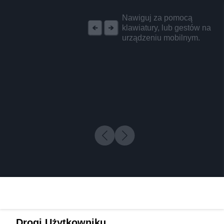
REKLAMA
Nawiguj za pomocą
klawiatury, lub gestów na
urządzeniu mobilnym.
Drogi Użytkowniku,