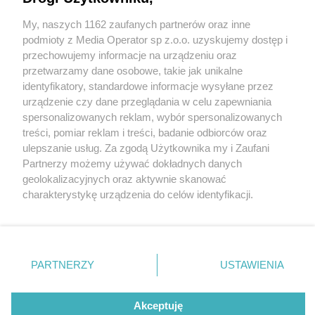
My, naszych 1162 zaufanych partnerów oraz inne
Wydawca mediów
lokalnych
podmioty z Media Operator sp z.o.o. uzyskujemy dostęp i
przechowujemy informacje na urządzeniu oraz
przetwarzamy dane osobowe, takie jak unikalne
identyfikatory, standardowe informacje wysyłane przez
urządzenie czy dane przeglądania w celu zapewniania
2 / 0
spersonalizowanych reklam, wybór spersonalizowanych
Nie zapomnij
treści, pomiar reklam i treści, badanie odbiorców oraz
zapoznać się z:
polityką prywatności
ulepszanie usług. Za zgodą Użytkownika my i Zaufani
Twoje
miasto
Skontakuj się
z nami
Partnerzy możemy używać dokładnych danych
Piekary Śląskie
Kontakt
geolokalizacyjnych oraz aktywnie skanować
Chorzów
Redakcja
charakterystykę urządzenia do celów identyfikacji.
Tarnowskie Góry
Newsletter
Ruda Śląska
Reklama
Ponieważ cenimy Twoją prywatność, prosimy o zgodę na
Świętochłowice
korzystanie z tych technologii poprzez kliknięcie
Tychy
„Akceptuję”. Zgoda jest dobrowolna i zawsze możesz ją
Bytom
Katowice
zmienić/wycofać klikając przycisk ustawień prywatności
REKLAMA
PARTNERZY
USTAWIENIA
Gliwice
znajdujący się w lewym dolnym rogu strony
. Niektóre
Zabrze
Zagłębie
rodzaje przetwarzania danych nie wymagają zgody
użytkownika, ale masz prawo sprzeciwić się takiemu
Akceptuję