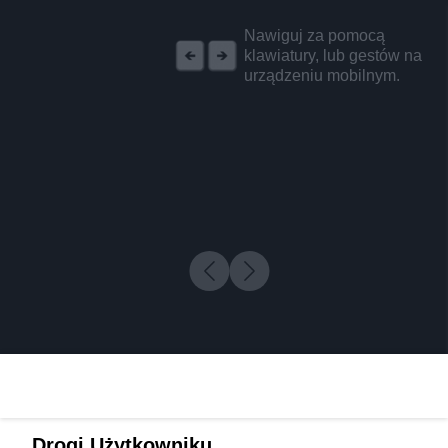
REKLAMA
Nawiguj za pomocą
klawiatury, lub gestów na
urządzeniu mobilnym.
Drogi Użytkowniku,