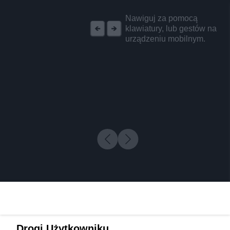
REKLAMA
Nawiguj za pomocą
klawiatury, lub gestów na
urządzeniu mobilnym.
Drogi Użytkowniku,