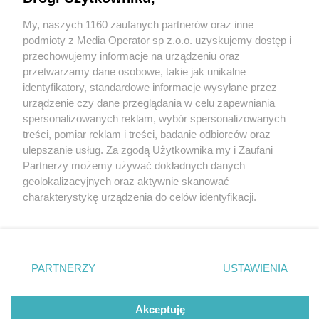
My, naszych 1160 zaufanych partnerów oraz inne
Wydawca mediów
lokalnych
podmioty z Media Operator sp z.o.o. uzyskujemy dostęp i
przechowujemy informacje na urządzeniu oraz
przetwarzamy dane osobowe, takie jak unikalne
identyfikatory, standardowe informacje wysyłane przez
urządzenie czy dane przeglądania w celu zapewniania
6 / 0
spersonalizowanych reklam, wybór spersonalizowanych
Nie zapomnij
treści, pomiar reklam i treści, badanie odbiorców oraz
zapoznać się z:
polityką prywatności
ulepszanie usług. Za zgodą Użytkownika my i Zaufani
Twoje
miasto
Skontakuj się
z nami
Partnerzy możemy używać dokładnych danych
Piekary Śląskie
Kontakt
geolokalizacyjnych oraz aktywnie skanować
Chorzów
Redakcja
charakterystykę urządzenia do celów identyfikacji.
Tarnowskie Góry
Newsletter
Ruda Śląska
Reklama
Ponieważ cenimy Twoją prywatność, prosimy o zgodę na
Świętochłowice
korzystanie z tych technologii poprzez kliknięcie
Tychy
„Akceptuję”. Zgoda jest dobrowolna i zawsze możesz ją
Bytom
Katowice
zmienić/wycofać klikając przycisk ustawień prywatności
REKLAMA
PARTNERZY
USTAWIENIA
Gliwice
znajdujący się w lewym dolnym rogu strony
. Niektóre
Zabrze
Zagłębie
rodzaje przetwarzania danych nie wymagają zgody
użytkownika, ale masz prawo sprzeciwić się takiemu
Akceptuję