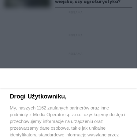
wiejska, czy agroturystyka?
REKLAMA
REKLAMA
REKLAMA
Drogi Użytkowniku,
My, naszych 1162 zaufanych partnerów oraz inne
Wydawca mediów
lokalnych
podmioty z Media Operator sp z.o.o. uzyskujemy dostęp i
przechowujemy informacje na urządzeniu oraz
przetwarzamy dane osobowe, takie jak unikalne
identyfikatory, standardowe informacje wysyłane przez