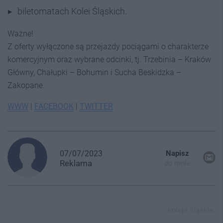
biletomatach Kolei Śląskich.
Ważne!
Z oferty wyłączone są przejazdy pociągami o charakterze
komercyjnym oraz wybrane odcinki, tj. Trzebinia – Kraków
Główny, Chałupki – Bohumin i Sucha Beskidzka –
Zakopane.
WWW
|
FACEBOOK
|
TWITTER
07/07/2023
Napisz
Reklama
do mnie
koleje śląskie,