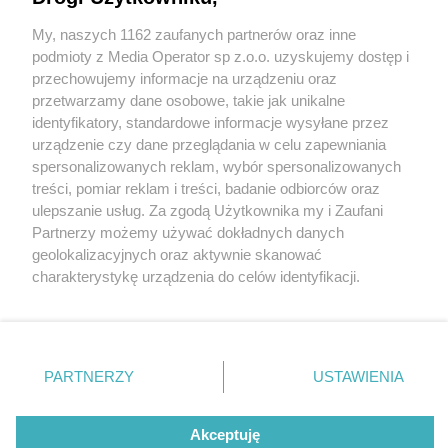
My, naszych 1162 zaufanych partnerów oraz inne
Wydawca mediów
lokalnych
podmioty z Media Operator sp z.o.o. uzyskujemy dostęp i
przechowujemy informacje na urządzeniu oraz
przetwarzamy dane osobowe, takie jak unikalne
identyfikatory, standardowe informacje wysyłane przez
urządzenie czy dane przeglądania w celu zapewniania
6 / 0
spersonalizowanych reklam, wybór spersonalizowanych
Nie zapomnij
treści, pomiar reklam i treści, badanie odbiorców oraz
zapoznać się z:
polityką prywatności
ulepszanie usług. Za zgodą Użytkownika my i Zaufani
Twoje
miasto
Skontakuj się
z nami
Partnerzy możemy używać dokładnych danych
Piekary Śląskie
Kontakt
geolokalizacyjnych oraz aktywnie skanować
Chorzów
Redakcja
charakterystykę urządzenia do celów identyfikacji.
Tarnowskie Góry
Newsletter
Ruda Śląska
Reklama
Ponieważ cenimy Twoją prywatność, prosimy o zgodę na
Świętochłowice
korzystanie z tych technologii poprzez kliknięcie
Tychy
„Akceptuję”. Zgoda jest dobrowolna i zawsze możesz ją
Bytom
Katowice
zmienić/wycofać klikając przycisk ustawień prywatności
REKLAMA
PARTNERZY
USTAWIENIA
Gliwice
znajdujący się w lewym dolnym rogu strony
. Niektóre
Zabrze
Zagłębie
rodzaje przetwarzania danych nie wymagają zgody
użytkownika, ale masz prawo sprzeciwić się takiemu
Akceptuję