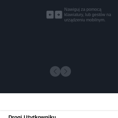
REKLAMA
Nawiguj za pomocą
klawiatury, lub gestów na
urządzeniu mobilnym.
Drogi Użytkowniku,