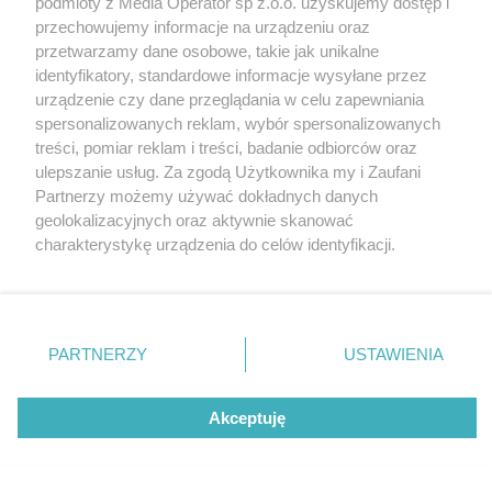
podmioty z Media Operator sp z.o.o. uzyskujemy dostęp i
zmienić codzienność Ślązaków!
Katowice
przechowujemy informacje na urządzeniu oraz
Gliwice
Zabrze
przetwarzamy dane osobowe, takie jak unikalne
Zagłębie
identyfikatory, standardowe informacje wysyłane przez
4 / 6
urządzenie czy dane przeglądania w celu zapewniania
Dychnij się – czyli jak
spersonalizowanych reklam, wybór spersonalizowanych
treści, pomiar reklam i treści, badanie odbiorców oraz
catering dietetyczny może
ulepszanie usług. Za zgodą Użytkownika my i Zaufani
Partnerzy możemy używać dokładnych danych
zmienić codzienność
geolokalizacyjnych oraz aktywnie skanować
charakterystykę urządzenia do celów identyfikacji.
Ślązaków!
Ponieważ cenimy Twoją prywatność, prosimy o zgodę na
korzystanie z tych technologii poprzez kliknięcie
„Akceptuję”. Zgoda jest dobrowolna i zawsze możesz ją
zmienić/wycofać klikając przycisk ustawień prywatności
PARTNERZY
USTAWIENIA
REKLAMA
znajdujący się w lewym dolnym rogu strony
. Niektóre
rodzaje przetwarzania danych nie wymagają zgody
użytkownika, ale masz prawo sprzeciwić się takiemu
Akceptuję
przetwarzaniu. Preferencje będą miały zastosowania tylko
na tej witrynie.