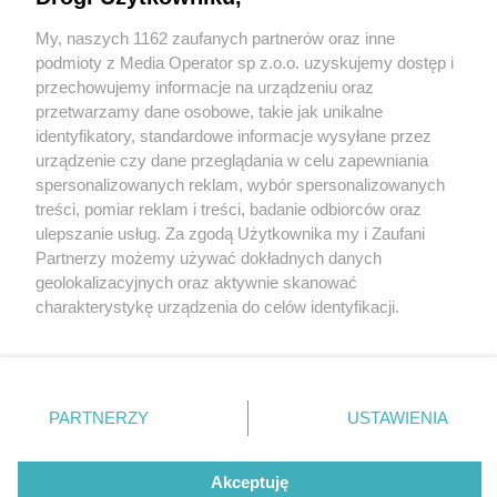
My, naszych 1162 zaufanych partnerów oraz inne
Wydawca mediów
lokalnych
podmioty z Media Operator sp z.o.o. uzyskujemy dostęp i
przechowujemy informacje na urządzeniu oraz
przetwarzamy dane osobowe, takie jak unikalne
identyfikatory, standardowe informacje wysyłane przez
urządzenie czy dane przeglądania w celu zapewniania
1 / 0
spersonalizowanych reklam, wybór spersonalizowanych
Nie zapomnij
treści, pomiar reklam i treści, badanie odbiorców oraz
zapoznać się z:
polityką prywatności
ulepszanie usług. Za zgodą Użytkownika my i Zaufani
Twoje
miasto
Skontakuj się
z nami
Partnerzy możemy używać dokładnych danych
Piekary Śląskie
Kontakt
geolokalizacyjnych oraz aktywnie skanować
Chorzów
Redakcja
charakterystykę urządzenia do celów identyfikacji.
Tarnowskie Góry
Newsletter
Ruda Śląska
Reklama
Ponieważ cenimy Twoją prywatność, prosimy o zgodę na
Świętochłowice
korzystanie z tych technologii poprzez kliknięcie
Tychy
„Akceptuję”. Zgoda jest dobrowolna i zawsze możesz ją
Bytom
Katowice
zmienić/wycofać klikając przycisk ustawień prywatności
REKLAMA
PARTNERZY
USTAWIENIA
Gliwice
znajdujący się w lewym dolnym rogu strony
. Niektóre
Zabrze
Zagłębie
rodzaje przetwarzania danych nie wymagają zgody
użytkownika, ale masz prawo sprzeciwić się takiemu
Akceptuję