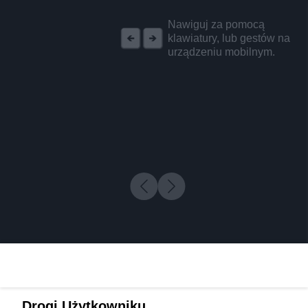
REKLAMA
Nawiguj za pomocą
klawiatury, lub gestów na
urządzeniu mobilnym.
Drogi Użytkowniku,