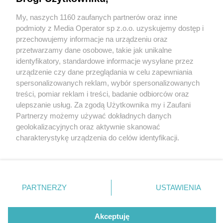
Kradzieże w Sosnowcu. Policja szuka świadków
My, naszych 1160 zaufanych partnerów oraz inne
Wydawca mediów
lokalnych
podmioty z Media Operator sp z.o.o. uzyskujemy dostęp i
zdarzeń. Rozpoznajesz podejrzanych?
przechowujemy informacje na urządzeniu oraz
4 / 4
przetwarzamy dane osobowe, takie jak unikalne
identyfikatory, standardowe informacje wysyłane przez
Sosnowiec kradzieze
urządzenie czy dane przeglądania w celu zapewniania
spersonalizowanych reklam, wybór spersonalizowanych
podejrzani policja szuka
Nie zapomnij
treści, pomiar reklam i treści, badanie odbiorców oraz
zapoznać się z:
polityką prywatności
ulepszanie usług. Za zgodą Użytkownika my i Zaufani
swiadkow
Twoje
miasto
Skontakuj się
z nami
Partnerzy możemy używać dokładnych danych
Piekary Śląskie
Kontakt
geolokalizacyjnych oraz aktywnie skanować
Chorzów
Redakcja
charakterystykę urządzenia do celów identyfikacji.
Tarnowskie Góry
Newsletter
Kryminalni z komisariatu II sosnowieckiej policji
Ruda Śląska
Reklama
Ponieważ cenimy Twoją prywatność, prosimy o zgodę na
Świętochłowice
prowadzą czynności w sprawie kradzieży do których
korzystanie z tych technologii poprzez kliknięcie
Tychy
„Akceptuję”. Zgoda jest dobrowolna i zawsze możesz ją
Bytom
doszło na terenie miasta. Świadkowie zdarzeń lub
Katowice
zmienić/wycofać klikając przycisk ustawień prywatności
PARTNERZY
USTAWIENIA
osoby rozpoznające podejrzanych proszone są o
Gliwice
znajdujący się w lewym dolnym rogu strony
. Niektóre
Zabrze
kontakt z funkcjonariuszami pod numerem: 47 852 02
Zagłębie
rodzaje przetwarzania danych nie wymagają zgody
użytkownika, ale masz prawo sprzeciwić się takiemu
Akceptuję
00.