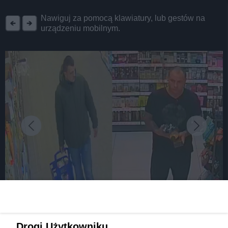
REKLAMA
Nawiguj za pomocą klawiatury, lub gestów na
urządzeniu mobilnym.
fot: Policja Sosnowiec
Drogi Użytkowniku,