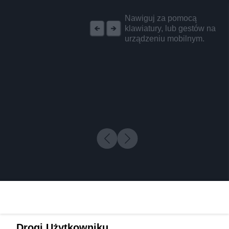
REKLAMA
Nawiguj za pomocą
klawiatury, lub gestów na
urządzeniu mobilnym.
Drogi Użytkowniku,