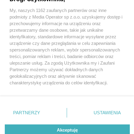
My, naszych 1162 zaufanych partnerów oraz inne
Wydawca mediów
lokalnych
podmioty z Media Operator sp z.o.o. uzyskujemy dostęp i
przechowujemy informacje na urządzeniu oraz
przetwarzamy dane osobowe, takie jak unikalne
identyfikatory, standardowe informacje wysyłane przez
urządzenie czy dane przeglądania w celu zapewniania
1 / 0
spersonalizowanych reklam, wybór spersonalizowanych
Nie zapomnij
treści, pomiar reklam i treści, badanie odbiorców oraz
zapoznać się z:
polityką prywatności
ulepszanie usług. Za zgodą Użytkownika my i Zaufani
Twoje
miasto
Skontakuj się
z nami
Partnerzy możemy używać dokładnych danych
Piekary Śląskie
Kontakt
geolokalizacyjnych oraz aktywnie skanować
Chorzów
Redakcja
charakterystykę urządzenia do celów identyfikacji.
Tarnowskie Góry
Newsletter
Ruda Śląska
Reklama
Ponieważ cenimy Twoją prywatność, prosimy o zgodę na
Świętochłowice
korzystanie z tych technologii poprzez kliknięcie
Tychy
„Akceptuję”. Zgoda jest dobrowolna i zawsze możesz ją
Bytom
Katowice
zmienić/wycofać klikając przycisk ustawień prywatności
REKLAMA
PARTNERZY
USTAWIENIA
Gliwice
znajdujący się w lewym dolnym rogu strony
. Niektóre
Zabrze
Zagłębie
rodzaje przetwarzania danych nie wymagają zgody
użytkownika, ale masz prawo sprzeciwić się takiemu
Akceptuję