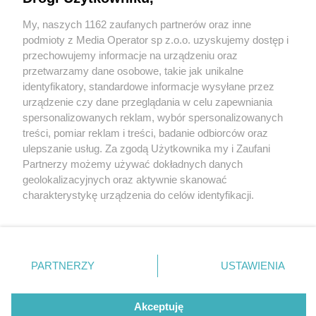
My, naszych 1162 zaufanych partnerów oraz inne
Wydawca mediów
lokalnych
podmioty z Media Operator sp z.o.o. uzyskujemy dostęp i
przechowujemy informacje na urządzeniu oraz
przetwarzamy dane osobowe, takie jak unikalne
identyfikatory, standardowe informacje wysyłane przez
urządzenie czy dane przeglądania w celu zapewniania
3 / 0
spersonalizowanych reklam, wybór spersonalizowanych
Nie zapomnij
treści, pomiar reklam i treści, badanie odbiorców oraz
zapoznać się z:
polityką prywatności
ulepszanie usług. Za zgodą Użytkownika my i Zaufani
Twoje
miasto
Skontakuj się
z nami
Partnerzy możemy używać dokładnych danych
Piekary Śląskie
Kontakt
geolokalizacyjnych oraz aktywnie skanować
Chorzów
Redakcja
charakterystykę urządzenia do celów identyfikacji.
Tarnowskie Góry
Newsletter
Ruda Śląska
Reklama
Ponieważ cenimy Twoją prywatność, prosimy o zgodę na
Świętochłowice
korzystanie z tych technologii poprzez kliknięcie
Tychy
„Akceptuję”. Zgoda jest dobrowolna i zawsze możesz ją
Bytom
Katowice
zmienić/wycofać klikając przycisk ustawień prywatności
REKLAMA
PARTNERZY
USTAWIENIA
Gliwice
znajdujący się w lewym dolnym rogu strony
. Niektóre
Zabrze
Zagłębie
rodzaje przetwarzania danych nie wymagają zgody
użytkownika, ale masz prawo sprzeciwić się takiemu
Akceptuję