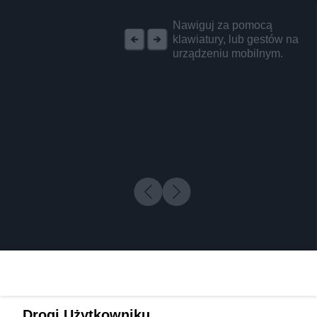
REKLAMA
Nawiguj za pomocą
klawiatury, lub gestów na
urządzeniu mobilnym.
Drogi Użytkowniku,