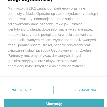
My, naszych 1162 zaufanych partnerów oraz inne
Wydawca mediów
lokalnych
podmioty z Media Operator sp z.o.o. uzyskujemy dostęp i
przechowujemy informacje na urządzeniu oraz
przetwarzamy dane osobowe, takie jak unikalne
identyfikatory, standardowe informacje wysyłane przez
urządzenie czy dane przeglądania w celu zapewniania
1 / 0
spersonalizowanych reklam, wybór spersonalizowanych
Nie zapomnij
treści, pomiar reklam i treści, badanie odbiorców oraz
zapoznać się z:
polityką prywatności
ulepszanie usług. Za zgodą Użytkownika my i Zaufani
Twoje
miasto
Skontakuj się
z nami
Partnerzy możemy używać dokładnych danych
Piekary Śląskie
Kontakt
geolokalizacyjnych oraz aktywnie skanować
Chorzów
Redakcja
charakterystykę urządzenia do celów identyfikacji.
Tarnowskie Góry
Newsletter
Ruda Śląska
Reklama
Ponieważ cenimy Twoją prywatność, prosimy o zgodę na
Świętochłowice
korzystanie z tych technologii poprzez kliknięcie
Tychy
„Akceptuję”. Zgoda jest dobrowolna i zawsze możesz ją
Bytom
Katowice
zmienić/wycofać klikając przycisk ustawień prywatności
REKLAMA
PARTNERZY
USTAWIENIA
Gliwice
znajdujący się w lewym dolnym rogu strony
. Niektóre
Zabrze
Zagłębie
rodzaje przetwarzania danych nie wymagają zgody
użytkownika, ale masz prawo sprzeciwić się takiemu
Akceptuję