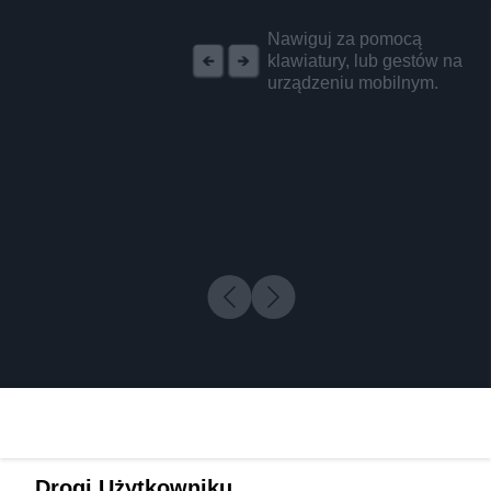
REKLAMA
Nawiguj za pomocą
klawiatury, lub gestów na
urządzeniu mobilnym.
Drogi Użytkowniku,