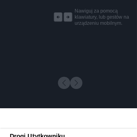
REKLAMA
Nawiguj za pomocą
klawiatury, lub gestów na
urządzeniu mobilnym.
Drogi Użytkowniku,