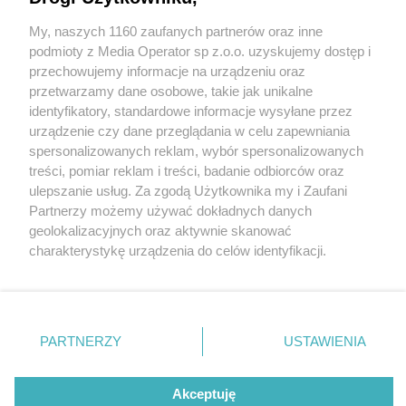
My, naszych 1160 zaufanych partnerów oraz inne
Wydawca mediów
lokalnych
podmioty z Media Operator sp z.o.o. uzyskujemy dostęp i
przechowujemy informacje na urządzeniu oraz
przetwarzamy dane osobowe, takie jak unikalne
identyfikatory, standardowe informacje wysyłane przez
urządzenie czy dane przeglądania w celu zapewniania
1 / 0
spersonalizowanych reklam, wybór spersonalizowanych
Nie zapomnij
treści, pomiar reklam i treści, badanie odbiorców oraz
zapoznać się z:
polityką prywatności
ulepszanie usług. Za zgodą Użytkownika my i Zaufani
Twoje
miasto
Skontakuj się
z nami
Partnerzy możemy używać dokładnych danych
Piekary Śląskie
Kontakt
geolokalizacyjnych oraz aktywnie skanować
Chorzów
Redakcja
charakterystykę urządzenia do celów identyfikacji.
Tarnowskie Góry
Newsletter
Ruda Śląska
Reklama
Ponieważ cenimy Twoją prywatność, prosimy o zgodę na
Świętochłowice
korzystanie z tych technologii poprzez kliknięcie
Tychy
„Akceptuję”. Zgoda jest dobrowolna i zawsze możesz ją
Bytom
Katowice
zmienić/wycofać klikając przycisk ustawień prywatności
REKLAMA
PARTNERZY
USTAWIENIA
Gliwice
znajdujący się w lewym dolnym rogu strony
. Niektóre
Zabrze
Zagłębie
rodzaje przetwarzania danych nie wymagają zgody
użytkownika, ale masz prawo sprzeciwić się takiemu
Akceptuję