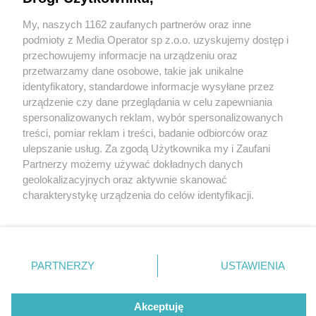
My, naszych 1162 zaufanych partnerów oraz inne
Wydawca mediów
lokalnych
podmioty z Media Operator sp z.o.o. uzyskujemy dostęp i
przechowujemy informacje na urządzeniu oraz
przetwarzamy dane osobowe, takie jak unikalne
identyfikatory, standardowe informacje wysyłane przez
urządzenie czy dane przeglądania w celu zapewniania
1 / 0
spersonalizowanych reklam, wybór spersonalizowanych
Nie zapomnij
treści, pomiar reklam i treści, badanie odbiorców oraz
zapoznać się z:
polityką prywatności
ulepszanie usług. Za zgodą Użytkownika my i Zaufani
Twoje
miasto
Skontakuj się
z nami
Partnerzy możemy używać dokładnych danych
Piekary Śląskie
Kontakt
geolokalizacyjnych oraz aktywnie skanować
Chorzów
Redakcja
charakterystykę urządzenia do celów identyfikacji.
Tarnowskie Góry
Newsletter
Ruda Śląska
Reklama
Ponieważ cenimy Twoją prywatność, prosimy o zgodę na
Świętochłowice
korzystanie z tych technologii poprzez kliknięcie
Tychy
„Akceptuję”. Zgoda jest dobrowolna i zawsze możesz ją
Bytom
Katowice
zmienić/wycofać klikając przycisk ustawień prywatności
REKLAMA
PARTNERZY
USTAWIENIA
Gliwice
znajdujący się w lewym dolnym rogu strony
. Niektóre
Zabrze
Zagłębie
rodzaje przetwarzania danych nie wymagają zgody
użytkownika, ale masz prawo sprzeciwić się takiemu
Akceptuję