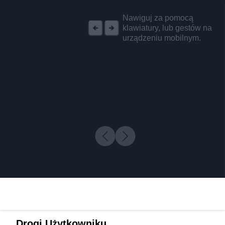
REKLAMA
Nawiguj za pomocą
klawiatury, lub gestów na
urządzeniu mobilnym.
Drogi Użytkowniku,