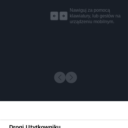
REKLAMA
Nawiguj za pomocą
klawiatury, lub gestów na
urządzeniu mobilnym.
Drogi Użytkowniku,