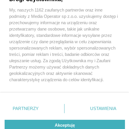
My, naszych 1162 zaufanych partnerów oraz inne
Wydawca mediów
lokalnych
podmioty z Media Operator sp z.o.o. uzyskujemy dostęp i
przechowujemy informacje na urządzeniu oraz
przetwarzamy dane osobowe, takie jak unikalne
identyfikatory, standardowe informacje wysyłane przez
urządzenie czy dane przeglądania w celu zapewniania
1 / 0
spersonalizowanych reklam, wybór spersonalizowanych
Nie zapomnij
treści, pomiar reklam i treści, badanie odbiorców oraz
zapoznać się z:
polityką prywatności
ulepszanie usług. Za zgodą Użytkownika my i Zaufani
Twoje
miasto
Skontakuj się
z nami
Partnerzy możemy używać dokładnych danych
Piekary Śląskie
Kontakt
geolokalizacyjnych oraz aktywnie skanować
Chorzów
Redakcja
charakterystykę urządzenia do celów identyfikacji.
Tarnowskie Góry
Newsletter
Ruda Śląska
Reklama
Ponieważ cenimy Twoją prywatność, prosimy o zgodę na
Świętochłowice
korzystanie z tych technologii poprzez kliknięcie
Tychy
„Akceptuję”. Zgoda jest dobrowolna i zawsze możesz ją
Bytom
Katowice
zmienić/wycofać klikając przycisk ustawień prywatności
REKLAMA
PARTNERZY
USTAWIENIA
Gliwice
znajdujący się w lewym dolnym rogu strony
. Niektóre
Zabrze
Zagłębie
rodzaje przetwarzania danych nie wymagają zgody
użytkownika, ale masz prawo sprzeciwić się takiemu
Akceptuję