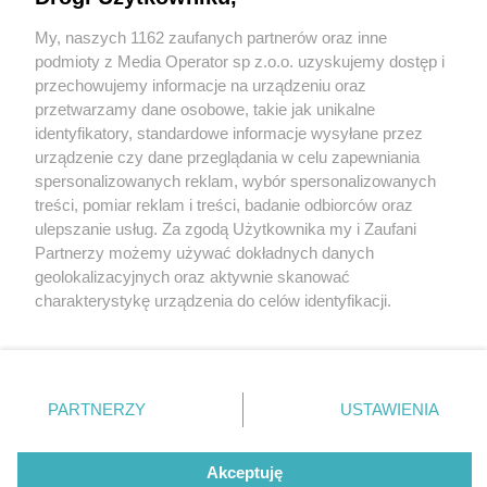
My, naszych 1162 zaufanych partnerów oraz inne
Wydawca mediów
lokalnych
podmioty z Media Operator sp z.o.o. uzyskujemy dostęp i
przechowujemy informacje na urządzeniu oraz
przetwarzamy dane osobowe, takie jak unikalne
identyfikatory, standardowe informacje wysyłane przez
urządzenie czy dane przeglądania w celu zapewniania
4 / 0
spersonalizowanych reklam, wybór spersonalizowanych
Nie zapomnij
treści, pomiar reklam i treści, badanie odbiorców oraz
zapoznać się z:
polityką prywatności
ulepszanie usług. Za zgodą Użytkownika my i Zaufani
Twoje
miasto
Skontakuj się
z nami
Partnerzy możemy używać dokładnych danych
Piekary Śląskie
Kontakt
geolokalizacyjnych oraz aktywnie skanować
Chorzów
Redakcja
charakterystykę urządzenia do celów identyfikacji.
Tarnowskie Góry
Newsletter
Ruda Śląska
Reklama
Ponieważ cenimy Twoją prywatność, prosimy o zgodę na
Świętochłowice
korzystanie z tych technologii poprzez kliknięcie
Tychy
„Akceptuję”. Zgoda jest dobrowolna i zawsze możesz ją
Bytom
Katowice
zmienić/wycofać klikając przycisk ustawień prywatności
REKLAMA
PARTNERZY
USTAWIENIA
Gliwice
znajdujący się w lewym dolnym rogu strony
. Niektóre
Zabrze
Zagłębie
rodzaje przetwarzania danych nie wymagają zgody
użytkownika, ale masz prawo sprzeciwić się takiemu
Akceptuję