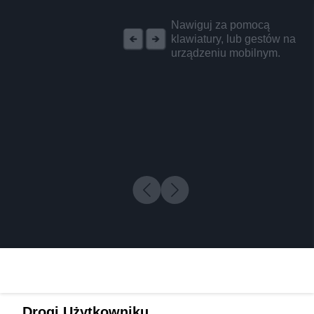
REKLAMA
Nawiguj za pomocą
klawiatury, lub gestów na
urządzeniu mobilnym.
Drogi Użytkowniku,