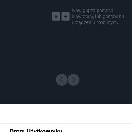
REKLAMA
Nawiguj za pomocą
klawiatury, lub gestów na
urządzeniu mobilnym.
Drogi Użytkowniku,