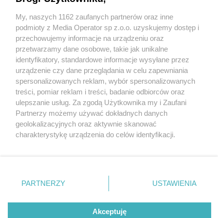
My, naszych 1162 zaufanych partnerów oraz inne
Wydawca mediów
lokalnych
podmioty z Media Operator sp z.o.o. uzyskujemy dostęp i
przechowujemy informacje na urządzeniu oraz
przetwarzamy dane osobowe, takie jak unikalne
identyfikatory, standardowe informacje wysyłane przez
urządzenie czy dane przeglądania w celu zapewniania
2 / 0
spersonalizowanych reklam, wybór spersonalizowanych
Nie zapomnij
treści, pomiar reklam i treści, badanie odbiorców oraz
zapoznać się z:
polityką prywatności
ulepszanie usług. Za zgodą Użytkownika my i Zaufani
Twoje
miasto
Skontakuj się
z nami
Partnerzy możemy używać dokładnych danych
Piekary Śląskie
Kontakt
geolokalizacyjnych oraz aktywnie skanować
Chorzów
Redakcja
charakterystykę urządzenia do celów identyfikacji.
Tarnowskie Góry
Newsletter
Ruda Śląska
Reklama
Ponieważ cenimy Twoją prywatność, prosimy o zgodę na
Świętochłowice
korzystanie z tych technologii poprzez kliknięcie
Tychy
„Akceptuję”. Zgoda jest dobrowolna i zawsze możesz ją
Bytom
Katowice
zmienić/wycofać klikając przycisk ustawień prywatności
REKLAMA
PARTNERZY
USTAWIENIA
Gliwice
znajdujący się w lewym dolnym rogu strony
. Niektóre
Zabrze
Zagłębie
rodzaje przetwarzania danych nie wymagają zgody
użytkownika, ale masz prawo sprzeciwić się takiemu
Akceptuję