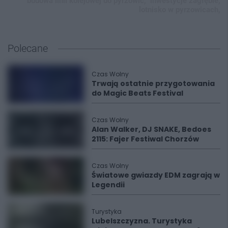
budowa linii kolejowej do pyrzowic,
inwestycje zagłębie,
lotnisko w pyrzowicach,
Polecane
Czas Wolny
Trwają ostatnie przygotowania
do Magic Beats Festival
Czas Wolny
Alan Walker, DJ SNAKE, Bedoes
2115: Fajer Festiwal Chorzów
Czas Wolny
Światowe gwiazdy EDM zagrają w
Legendii
Turystyka
Lubelszczyzna. Turystyka