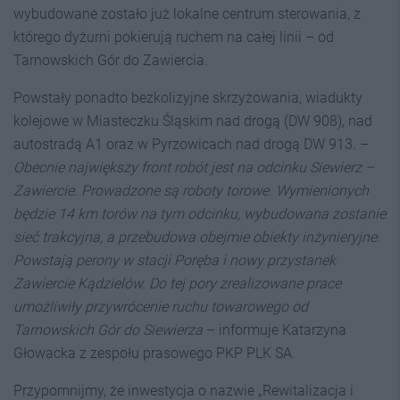
wybudowane zostało już lokalne centrum sterowania, z
którego dyżurni pokierują ruchem na całej linii – od
Tarnowskich Gór do Zawiercia.
Powstały ponadto bezkolizyjne skrzyżowania, wiadukty
kolejowe w Miasteczku Śląskim nad drogą (DW 908), nad
autostradą A1 oraz w Pyrzowicach nad drogą DW 913. –
Obecnie największy front robót jest na odcinku Siewierz –
Zawiercie. Prowadzone są roboty torowe. Wymienionych
będzie 14 km torów na tym odcinku, wybudowana zostanie
sieć trakcyjna, a przebudowa obejmie obiekty inżynieryjne.
Powstają perony w stacji Poręba i nowy przystanek
Zawiercie Kądzielów. Do tej pory zrealizowane prace
umożliwiły przywrócenie ruchu towarowego od
Tarnowskich Gór do Siewierza
– informuje Katarzyna
Głowacka z zespołu prasowego PKP PLK SA.
Przypomnijmy, że inwestycja o nazwie „Rewitalizacja i