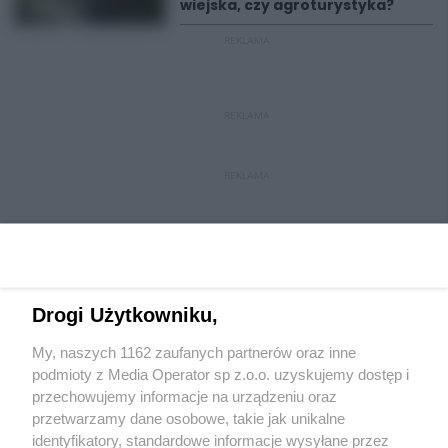
wiejska, czy agroturystyka?
REKLAMA
REKLAMA
REKLAMA
Drogi Użytkowniku,
My, naszych 1162 zaufanych partnerów oraz inne
Wydawca mediów
lokalnych
podmioty z Media Operator sp z.o.o. uzyskujemy dostęp i
przechowujemy informacje na urządzeniu oraz
przetwarzamy dane osobowe, takie jak unikalne
identyfikatory, standardowe informacje wysyłane przez