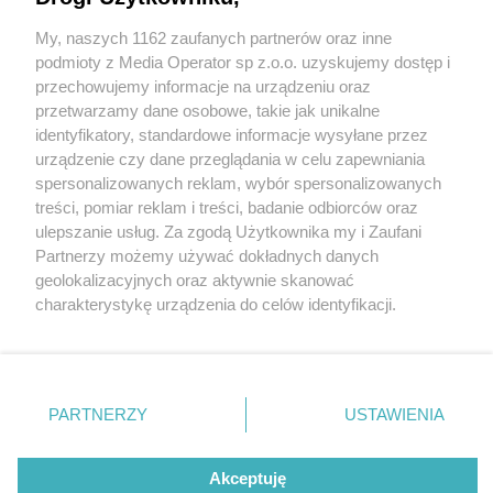
My, naszych 1162 zaufanych partnerów oraz inne
Wydawca mediów
lokalnych
Kolarze utrudnią ruch przez kilka godzin w dwa
podmioty z Media Operator sp z.o.o. uzyskujemy dostęp i
dni. Wyścig Solidarności i Olimpijczyków w
przechowujemy informacje na urządzeniu oraz
Zagłębiu
przetwarzamy dane osobowe, takie jak unikalne
identyfikatory, standardowe informacje wysyłane przez
4 / 6
urządzenie czy dane przeglądania w celu zapewniania
spersonalizowanych reklam, wybór spersonalizowanych
XXXVII Wyścig Kolarski
Nie zapomnij
treści, pomiar reklam i treści, badanie odbiorców oraz
zapoznać się z:
polityką prywatności
ulepszanie usług. Za zgodą Użytkownika my i Zaufani
»Solidarności« i
Twoje
miasto
Skontakuj się
z nami
Partnerzy możemy używać dokładnych danych
Piekary Śląskie
Kontakt
Olimpijczyków. Mapa etapu
geolokalizacyjnych oraz aktywnie skanować
Chorzów
Redakcja
charakterystykę urządzenia do celów identyfikacji.
Tarnowskie Góry
Newsletter
Nowiny – Jaworzno. 4 lipca
Ruda Śląska
Reklama
Ponieważ cenimy Twoją prywatność, prosimy o zgodę na
Świętochłowice
korzystanie z tych technologii poprzez kliknięcie
Tychy
2026
„Akceptuję”. Zgoda jest dobrowolna i zawsze możesz ją
Bytom
Katowice
zmienić/wycofać klikając przycisk ustawień prywatności
PARTNERZY
USTAWIENIA
Gliwice
znajdujący się w lewym dolnym rogu strony
. Niektóre
Zabrze
Zagłębie
rodzaje przetwarzania danych nie wymagają zgody
REKLAMA
użytkownika, ale masz prawo sprzeciwić się takiemu
Akceptuję