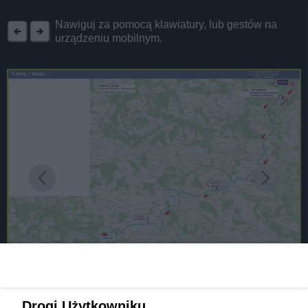
REKLAMA
Nawiguj za pomocą klawiatury, lub gestów na
urządzeniu mobilnym.
Drogi Użytkowniku,
fot: źródło: Wyścig Kolarski »Solidarności« i Olimpijczyków