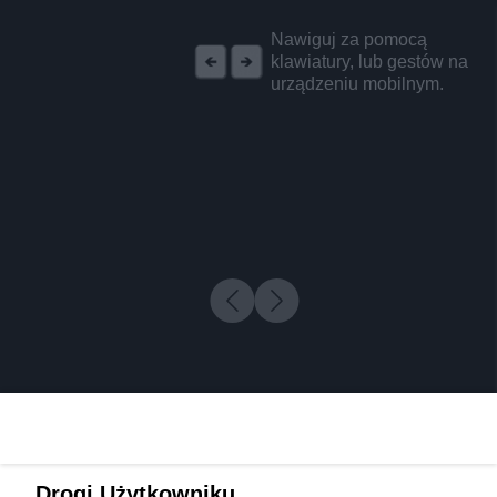
REKLAMA
Nawiguj za pomocą
klawiatury, lub gestów na
urządzeniu mobilnym.
Drogi Użytkowniku,