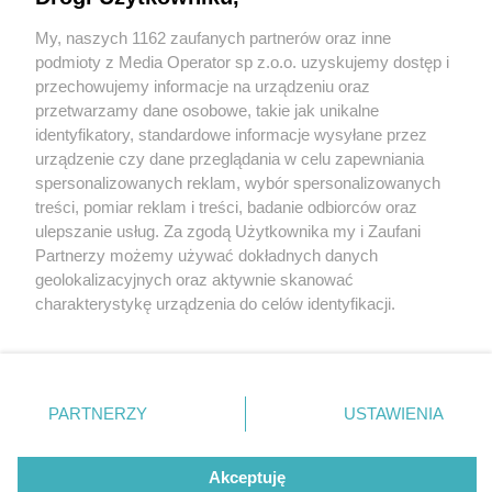
My, naszych 1162 zaufanych partnerów oraz inne
Wydawca mediów
lokalnych
podmioty z Media Operator sp z.o.o. uzyskujemy dostęp i
przechowujemy informacje na urządzeniu oraz
przetwarzamy dane osobowe, takie jak unikalne
identyfikatory, standardowe informacje wysyłane przez
urządzenie czy dane przeglądania w celu zapewniania
2 / 0
spersonalizowanych reklam, wybór spersonalizowanych
Nie zapomnij
treści, pomiar reklam i treści, badanie odbiorców oraz
zapoznać się z:
polityką prywatności
ulepszanie usług. Za zgodą Użytkownika my i Zaufani
Twoje
miasto
Skontakuj się
z nami
Partnerzy możemy używać dokładnych danych
Piekary Śląskie
Kontakt
geolokalizacyjnych oraz aktywnie skanować
Chorzów
Redakcja
charakterystykę urządzenia do celów identyfikacji.
Tarnowskie Góry
Newsletter
Ruda Śląska
Reklama
Ponieważ cenimy Twoją prywatność, prosimy o zgodę na
Świętochłowice
korzystanie z tych technologii poprzez kliknięcie
Tychy
„Akceptuję”. Zgoda jest dobrowolna i zawsze możesz ją
Bytom
Katowice
zmienić/wycofać klikając przycisk ustawień prywatności
REKLAMA
PARTNERZY
USTAWIENIA
Gliwice
znajdujący się w lewym dolnym rogu strony
. Niektóre
Zabrze
Zagłębie
rodzaje przetwarzania danych nie wymagają zgody
użytkownika, ale masz prawo sprzeciwić się takiemu
Akceptuję