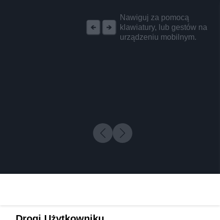
REKLAMA
Nawiguj za pomocą
klawiatury, lub gestów na
urządzeniu mobilnym.
Drogi Użytkowniku,