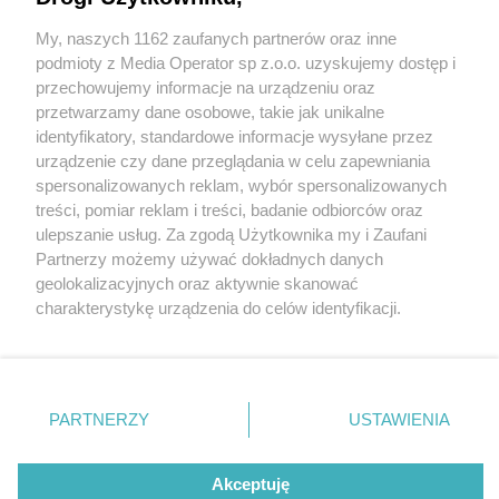
My, naszych 1162 zaufanych partnerów oraz inne
Wydawca mediów
lokalnych
podmioty z Media Operator sp z.o.o. uzyskujemy dostęp i
przechowujemy informacje na urządzeniu oraz
przetwarzamy dane osobowe, takie jak unikalne
identyfikatory, standardowe informacje wysyłane przez
urządzenie czy dane przeglądania w celu zapewniania
3 / 0
spersonalizowanych reklam, wybór spersonalizowanych
Nie zapomnij
treści, pomiar reklam i treści, badanie odbiorców oraz
zapoznać się z:
polityką prywatności
ulepszanie usług. Za zgodą Użytkownika my i Zaufani
Twoje
miasto
Skontakuj się
z nami
Partnerzy możemy używać dokładnych danych
Piekary Śląskie
Kontakt
geolokalizacyjnych oraz aktywnie skanować
Chorzów
Redakcja
charakterystykę urządzenia do celów identyfikacji.
Tarnowskie Góry
Newsletter
Ruda Śląska
Reklama
Ponieważ cenimy Twoją prywatność, prosimy o zgodę na
Świętochłowice
korzystanie z tych technologii poprzez kliknięcie
Tychy
„Akceptuję”. Zgoda jest dobrowolna i zawsze możesz ją
Bytom
Katowice
zmienić/wycofać klikając przycisk ustawień prywatności
REKLAMA
PARTNERZY
USTAWIENIA
Gliwice
znajdujący się w lewym dolnym rogu strony
. Niektóre
Zabrze
Zagłębie
rodzaje przetwarzania danych nie wymagają zgody
użytkownika, ale masz prawo sprzeciwić się takiemu
Akceptuję