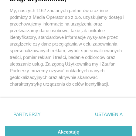
My, naszych 1162 zaufanych partnerów oraz inne
Wydawca mediów
lokalnych
podmioty z Media Operator sp z.o.o. uzyskujemy dostęp i
przechowujemy informacje na urządzeniu oraz
przetwarzamy dane osobowe, takie jak unikalne
identyfikatory, standardowe informacje wysyłane przez
urządzenie czy dane przeglądania w celu zapewniania
1 / 0
spersonalizowanych reklam, wybór spersonalizowanych
Nie zapomnij
treści, pomiar reklam i treści, badanie odbiorców oraz
zapoznać się z:
polityką prywatności
ulepszanie usług. Za zgodą Użytkownika my i Zaufani
Twoje
miasto
Skontakuj się
z nami
Partnerzy możemy używać dokładnych danych
Piekary Śląskie
Kontakt
geolokalizacyjnych oraz aktywnie skanować
Chorzów
Redakcja
charakterystykę urządzenia do celów identyfikacji.
Tarnowskie Góry
Newsletter
Ruda Śląska
Reklama
Ponieważ cenimy Twoją prywatność, prosimy o zgodę na
Świętochłowice
korzystanie z tych technologii poprzez kliknięcie
Tychy
„Akceptuję”. Zgoda jest dobrowolna i zawsze możesz ją
Bytom
Katowice
zmienić/wycofać klikając przycisk ustawień prywatności
REKLAMA
PARTNERZY
USTAWIENIA
Gliwice
znajdujący się w lewym dolnym rogu strony
. Niektóre
Zabrze
Zagłębie
rodzaje przetwarzania danych nie wymagają zgody
użytkownika, ale masz prawo sprzeciwić się takiemu
Akceptuję