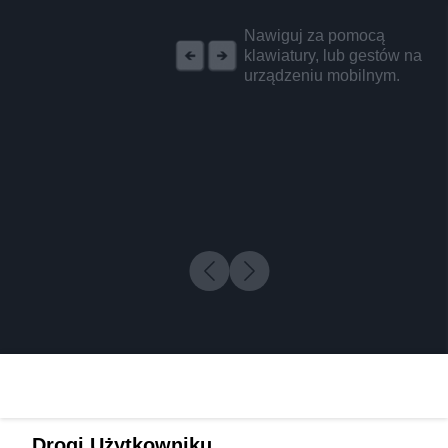
REKLAMA
Nawiguj za pomocą
klawiatury, lub gestów na
urządzeniu mobilnym.
Drogi Użytkowniku,