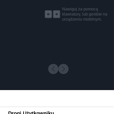
REKLAMA
Nawiguj za pomocą
klawiatury, lub gestów na
urządzeniu mobilnym.
Drogi Użytkowniku,