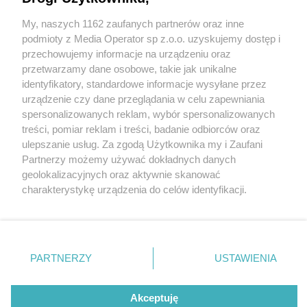
My, naszych 1162 zaufanych partnerów oraz inne
Wydawca mediów
lokalnych
podmioty z Media Operator sp z.o.o. uzyskujemy dostęp i
przechowujemy informacje na urządzeniu oraz
przetwarzamy dane osobowe, takie jak unikalne
identyfikatory, standardowe informacje wysyłane przez
urządzenie czy dane przeglądania w celu zapewniania
1 / 0
spersonalizowanych reklam, wybór spersonalizowanych
Nie zapomnij
treści, pomiar reklam i treści, badanie odbiorców oraz
zapoznać się z:
polityką prywatności
ulepszanie usług. Za zgodą Użytkownika my i Zaufani
Twoje
miasto
Skontakuj się
z nami
Partnerzy możemy używać dokładnych danych
Piekary Śląskie
Kontakt
geolokalizacyjnych oraz aktywnie skanować
Chorzów
Redakcja
charakterystykę urządzenia do celów identyfikacji.
Tarnowskie Góry
Newsletter
Ruda Śląska
Reklama
Ponieważ cenimy Twoją prywatność, prosimy o zgodę na
Świętochłowice
korzystanie z tych technologii poprzez kliknięcie
Tychy
„Akceptuję”. Zgoda jest dobrowolna i zawsze możesz ją
Bytom
Katowice
zmienić/wycofać klikając przycisk ustawień prywatności
REKLAMA
PARTNERZY
USTAWIENIA
Gliwice
znajdujący się w lewym dolnym rogu strony
. Niektóre
Zabrze
Zagłębie
rodzaje przetwarzania danych nie wymagają zgody
użytkownika, ale masz prawo sprzeciwić się takiemu
Akceptuję