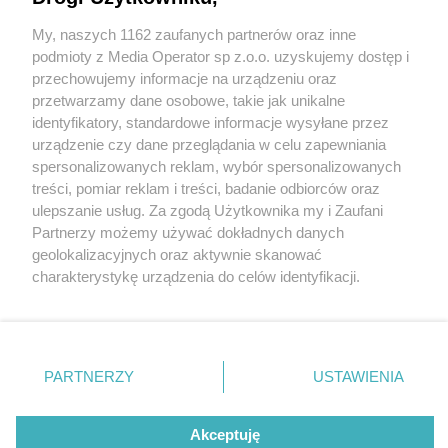
My, naszych 1162 zaufanych partnerów oraz inne
Wydawca mediów
lokalnych
podmioty z Media Operator sp z.o.o. uzyskujemy dostęp i
przechowujemy informacje na urządzeniu oraz
przetwarzamy dane osobowe, takie jak unikalne
identyfikatory, standardowe informacje wysyłane przez
urządzenie czy dane przeglądania w celu zapewniania
2 / 0
spersonalizowanych reklam, wybór spersonalizowanych
Nie zapomnij
treści, pomiar reklam i treści, badanie odbiorców oraz
zapoznać się z:
polityką prywatności
ulepszanie usług. Za zgodą Użytkownika my i Zaufani
Twoje
miasto
Skontakuj się
z nami
Partnerzy możemy używać dokładnych danych
Piekary Śląskie
Kontakt
geolokalizacyjnych oraz aktywnie skanować
Chorzów
Redakcja
charakterystykę urządzenia do celów identyfikacji.
Tarnowskie Góry
Newsletter
Ruda Śląska
Reklama
Ponieważ cenimy Twoją prywatność, prosimy o zgodę na
Świętochłowice
korzystanie z tych technologii poprzez kliknięcie
Tychy
„Akceptuję”. Zgoda jest dobrowolna i zawsze możesz ją
Bytom
Katowice
zmienić/wycofać klikając przycisk ustawień prywatności
REKLAMA
PARTNERZY
USTAWIENIA
Gliwice
znajdujący się w lewym dolnym rogu strony
. Niektóre
Zabrze
Zagłębie
rodzaje przetwarzania danych nie wymagają zgody
użytkownika, ale masz prawo sprzeciwić się takiemu
Akceptuję