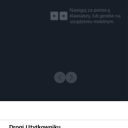
REKLAMA
Nawiguj za pomocą
klawiatury, lub gestów na
urządzeniu mobilnym.
Drogi Użytkowniku,