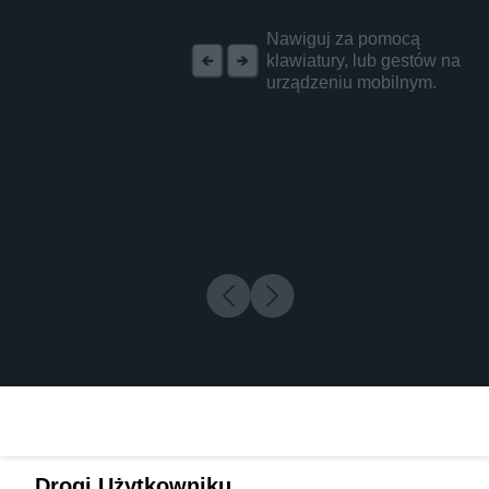
REKLAMA
Nawiguj za pomocą
klawiatury, lub gestów na
urządzeniu mobilnym.
Drogi Użytkowniku,