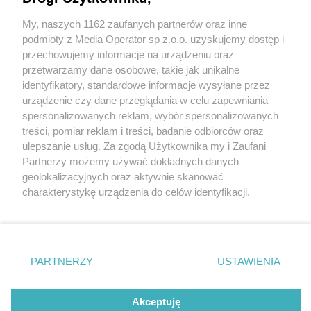
My, naszych 1162 zaufanych partnerów oraz inne
Wydawca mediów
lokalnych
podmioty z Media Operator sp z.o.o. uzyskujemy dostęp i
przechowujemy informacje na urządzeniu oraz
przetwarzamy dane osobowe, takie jak unikalne
identyfikatory, standardowe informacje wysyłane przez
urządzenie czy dane przeglądania w celu zapewniania
2 / 0
spersonalizowanych reklam, wybór spersonalizowanych
Nie zapomnij
treści, pomiar reklam i treści, badanie odbiorców oraz
zapoznać się z:
polityką prywatności
ulepszanie usług. Za zgodą Użytkownika my i Zaufani
Twoje
miasto
Skontakuj się
z nami
Partnerzy możemy używać dokładnych danych
Piekary Śląskie
Kontakt
geolokalizacyjnych oraz aktywnie skanować
Chorzów
Redakcja
charakterystykę urządzenia do celów identyfikacji.
Tarnowskie Góry
Newsletter
Ruda Śląska
Reklama
Ponieważ cenimy Twoją prywatność, prosimy o zgodę na
Świętochłowice
korzystanie z tych technologii poprzez kliknięcie
Tychy
„Akceptuję”. Zgoda jest dobrowolna i zawsze możesz ją
Bytom
Katowice
zmienić/wycofać klikając przycisk ustawień prywatności
REKLAMA
PARTNERZY
USTAWIENIA
Gliwice
znajdujący się w lewym dolnym rogu strony
. Niektóre
Zabrze
Zagłębie
rodzaje przetwarzania danych nie wymagają zgody
użytkownika, ale masz prawo sprzeciwić się takiemu
Akceptuję