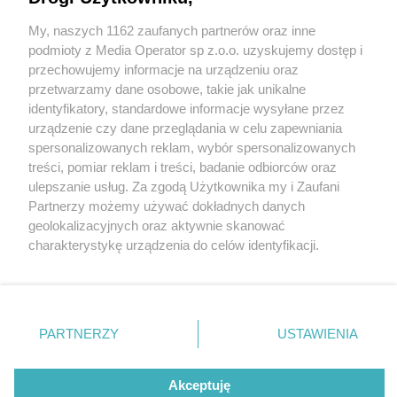
My, naszych 1162 zaufanych partnerów oraz inne
Wydawca mediów
lokalnych
podmioty z Media Operator sp z.o.o. uzyskujemy dostęp i
przechowujemy informacje na urządzeniu oraz
przetwarzamy dane osobowe, takie jak unikalne
identyfikatory, standardowe informacje wysyłane przez
urządzenie czy dane przeglądania w celu zapewniania
4 / 0
spersonalizowanych reklam, wybór spersonalizowanych
Nie zapomnij
treści, pomiar reklam i treści, badanie odbiorców oraz
zapoznać się z:
polityką prywatności
ulepszanie usług. Za zgodą Użytkownika my i Zaufani
Twoje
miasto
Skontakuj się
z nami
Partnerzy możemy używać dokładnych danych
Piekary Śląskie
Kontakt
geolokalizacyjnych oraz aktywnie skanować
Chorzów
Redakcja
charakterystykę urządzenia do celów identyfikacji.
Tarnowskie Góry
Newsletter
Ruda Śląska
Reklama
Ponieważ cenimy Twoją prywatność, prosimy o zgodę na
Świętochłowice
korzystanie z tych technologii poprzez kliknięcie
Tychy
„Akceptuję”. Zgoda jest dobrowolna i zawsze możesz ją
Bytom
Katowice
zmienić/wycofać klikając przycisk ustawień prywatności
REKLAMA
PARTNERZY
USTAWIENIA
Gliwice
znajdujący się w lewym dolnym rogu strony
. Niektóre
Zabrze
Zagłębie
rodzaje przetwarzania danych nie wymagają zgody
użytkownika, ale masz prawo sprzeciwić się takiemu
Akceptuję