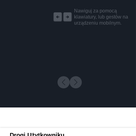
REKLAMA
Nawiguj za pomocą
klawiatury, lub gestów na
urządzeniu mobilnym.
Drogi Użytkowniku,