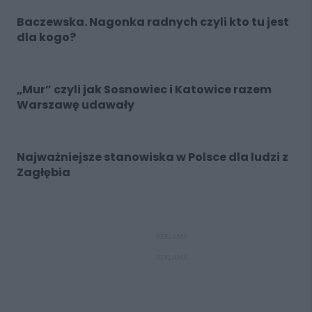
Baczewska. Nagonka radnych czyli kto tu jest
dla kogo?
„Mur” czyli jak Sosnowiec i Katowice razem
Warszawę udawały
Najważniejsze stanowiska w Polsce dla ludzi z
Zagłębia
REKLAMA
REKLAMA