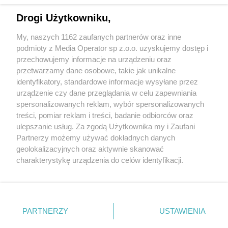
Drogi Użytkowniku,
My, naszych 1162 zaufanych partnerów oraz inne
Wydawca mediów
lokalnych
podmioty z Media Operator sp z.o.o. uzyskujemy dostęp i
przechowujemy informacje na urządzeniu oraz
przetwarzamy dane osobowe, takie jak unikalne
identyfikatory, standardowe informacje wysyłane przez
urządzenie czy dane przeglądania w celu zapewniania
spersonalizowanych reklam, wybór spersonalizowanych
Nie zapomnij
treści, pomiar reklam i treści, badanie odbiorców oraz
zapoznać się z:
polityką prywatności
ulepszanie usług. Za zgodą Użytkownika my i Zaufani
Twoje
miasto
Skontakuj się
z nami
Partnerzy możemy używać dokładnych danych
Piekary Śląskie
Kontakt
geolokalizacyjnych oraz aktywnie skanować
Chorzów
Redakcja
charakterystykę urządzenia do celów identyfikacji.
Tarnowskie Góry
Newsletter
Ruda Śląska
Reklama
Ponieważ cenimy Twoją prywatność, prosimy o zgodę na
Świętochłowice
korzystanie z tych technologii poprzez kliknięcie
Tychy
„Akceptuję”. Zgoda jest dobrowolna i zawsze możesz ją
Bytom
Katowice
zmienić/wycofać klikając przycisk ustawień prywatności
PARTNERZY
USTAWIENIA
Gliwice
znajdujący się w lewym dolnym rogu strony
. Niektóre
Zabrze
Zagłębie