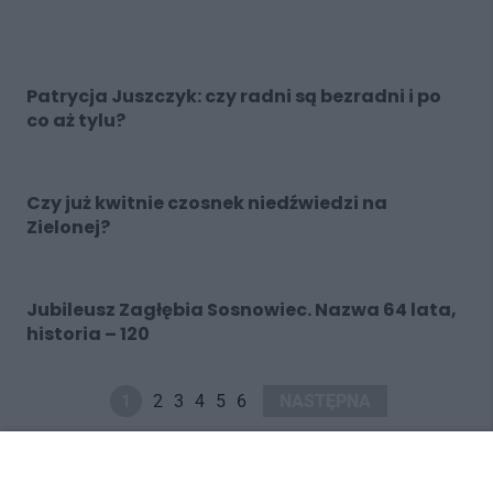
Patrycja Juszczyk: czy radni są bezradni i po
co aż tylu?
Czy już kwitnie czosnek niedźwiedzi na
Zielonej?
Jubileusz Zagłębia Sosnowiec. Nazwa 64 lata,
historia – 120
1
2
3
4
5
6
NASTĘPNA