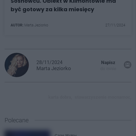
Sosnowcu. Obiekt w Klimontowie ma
być gotowy za kilka miesięcy
AUTOR:
Marta Jeziorko
27/11/2024
28/11/2024
Napisz
Marta
Jeziorko
do mnie
karta dobra,
stowarzyszenie mocnamoc,
Polecane
Czas Wolny