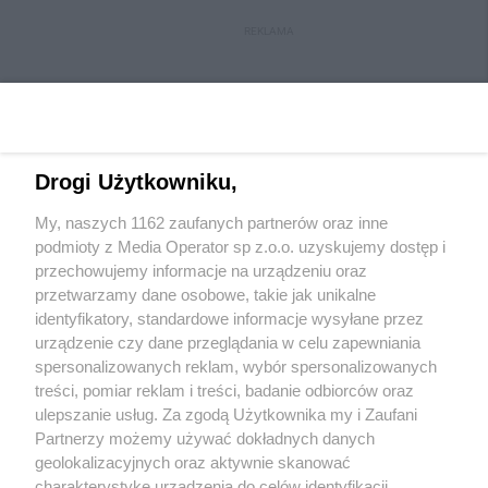
REKLAMA
Drogi Użytkowniku,
My, naszych 1162 zaufanych partnerów oraz inne
Wydawca mediów
lokalnych
podmioty z Media Operator sp z.o.o. uzyskujemy dostęp i
przechowujemy informacje na urządzeniu oraz
przetwarzamy dane osobowe, takie jak unikalne
identyfikatory, standardowe informacje wysyłane przez
urządzenie czy dane przeglądania w celu zapewniania
spersonalizowanych reklam, wybór spersonalizowanych
Nie zapomnij
treści, pomiar reklam i treści, badanie odbiorców oraz
zapoznać się z:
polityką prywatności
ulepszanie usług. Za zgodą Użytkownika my i Zaufani
Twoje
miasto
Skontakuj się
z nami
Partnerzy możemy używać dokładnych danych
Piekary Śląskie
Kontakt
geolokalizacyjnych oraz aktywnie skanować
Chorzów
Redakcja
charakterystykę urządzenia do celów identyfikacji.