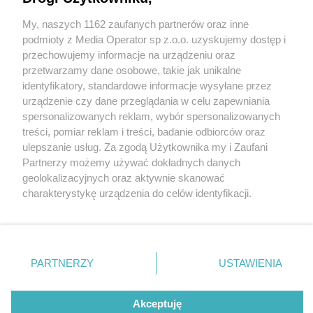
My, naszych 1162 zaufanych partnerów oraz inne
Wydawca mediów
lokalnych
podmioty z Media Operator sp z.o.o. uzyskujemy dostęp i
przechowujemy informacje na urządzeniu oraz
przetwarzamy dane osobowe, takie jak unikalne
identyfikatory, standardowe informacje wysyłane przez
urządzenie czy dane przeglądania w celu zapewniania
1 / 0
spersonalizowanych reklam, wybór spersonalizowanych
Nie zapomnij
treści, pomiar reklam i treści, badanie odbiorców oraz
zapoznać się z:
polityką prywatności
ulepszanie usług. Za zgodą Użytkownika my i Zaufani
Twoje
miasto
Skontakuj się
z nami
Partnerzy możemy używać dokładnych danych
Piekary Śląskie
Kontakt
geolokalizacyjnych oraz aktywnie skanować
Chorzów
Redakcja
charakterystykę urządzenia do celów identyfikacji.
Tarnowskie Góry
Newsletter
Ruda Śląska
Reklama
Ponieważ cenimy Twoją prywatność, prosimy o zgodę na
Świętochłowice
korzystanie z tych technologii poprzez kliknięcie
Tychy
„Akceptuję”. Zgoda jest dobrowolna i zawsze możesz ją
Bytom
Katowice
zmienić/wycofać klikając przycisk ustawień prywatności
REKLAMA
PARTNERZY
USTAWIENIA
Gliwice
znajdujący się w lewym dolnym rogu strony
. Niektóre
Zabrze
Zagłębie
rodzaje przetwarzania danych nie wymagają zgody
użytkownika, ale masz prawo sprzeciwić się takiemu
Akceptuję