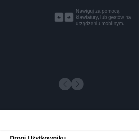
REKLAMA
Nawiguj za pomocą
klawiatury, lub gestów na
urządzeniu mobilnym.
Drogi Użytkowniku,