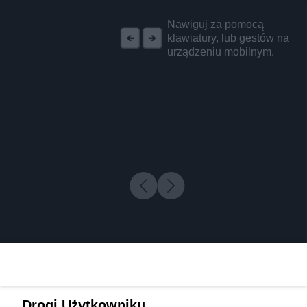
REKLAMA
Nawiguj za pomocą
klawiatury, lub gestów na
urządzeniu mobilnym.
Drogi Użytkowniku,