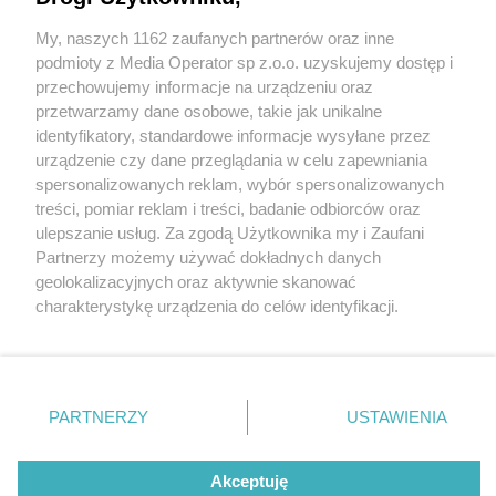
My, naszych 1162 zaufanych partnerów oraz inne
Wydawca mediów
lokalnych
podmioty z Media Operator sp z.o.o. uzyskujemy dostęp i
przechowujemy informacje na urządzeniu oraz
przetwarzamy dane osobowe, takie jak unikalne
identyfikatory, standardowe informacje wysyłane przez
urządzenie czy dane przeglądania w celu zapewniania
8 / 0
spersonalizowanych reklam, wybór spersonalizowanych
Nie zapomnij
treści, pomiar reklam i treści, badanie odbiorców oraz
zapoznać się z:
polityką prywatności
ulepszanie usług. Za zgodą Użytkownika my i Zaufani
Twoje
miasto
Skontakuj się
z nami
Partnerzy możemy używać dokładnych danych
Piekary Śląskie
Kontakt
geolokalizacyjnych oraz aktywnie skanować
Chorzów
Redakcja
charakterystykę urządzenia do celów identyfikacji.
Tarnowskie Góry
Newsletter
Ruda Śląska
Reklama
Ponieważ cenimy Twoją prywatność, prosimy o zgodę na
Świętochłowice
korzystanie z tych technologii poprzez kliknięcie
Tychy
„Akceptuję”. Zgoda jest dobrowolna i zawsze możesz ją
Bytom
Katowice
zmienić/wycofać klikając przycisk ustawień prywatności
REKLAMA
PARTNERZY
USTAWIENIA
Gliwice
znajdujący się w lewym dolnym rogu strony
. Niektóre
Zabrze
Zagłębie
rodzaje przetwarzania danych nie wymagają zgody
użytkownika, ale masz prawo sprzeciwić się takiemu
Akceptuję