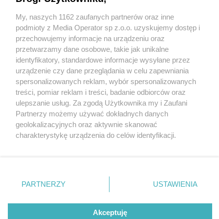
My, naszych 1162 zaufanych partnerów oraz inne
Wydawca mediów
lokalnych
podmioty z Media Operator sp z.o.o. uzyskujemy dostęp i
przechowujemy informacje na urządzeniu oraz
przetwarzamy dane osobowe, takie jak unikalne
identyfikatory, standardowe informacje wysyłane przez
urządzenie czy dane przeglądania w celu zapewniania
3 / 0
spersonalizowanych reklam, wybór spersonalizowanych
Nie zapomnij
treści, pomiar reklam i treści, badanie odbiorców oraz
zapoznać się z:
polityką prywatności
ulepszanie usług. Za zgodą Użytkownika my i Zaufani
Twoje
miasto
Skontakuj się
z nami
Partnerzy możemy używać dokładnych danych
Piekary Śląskie
Kontakt
geolokalizacyjnych oraz aktywnie skanować
Chorzów
Redakcja
charakterystykę urządzenia do celów identyfikacji.
Tarnowskie Góry
Newsletter
Ruda Śląska
Reklama
Ponieważ cenimy Twoją prywatność, prosimy o zgodę na
Świętochłowice
korzystanie z tych technologii poprzez kliknięcie
Tychy
„Akceptuję”. Zgoda jest dobrowolna i zawsze możesz ją
Bytom
Katowice
zmienić/wycofać klikając przycisk ustawień prywatności
REKLAMA
PARTNERZY
USTAWIENIA
Gliwice
znajdujący się w lewym dolnym rogu strony
. Niektóre
Zabrze
Zagłębie
rodzaje przetwarzania danych nie wymagają zgody
użytkownika, ale masz prawo sprzeciwić się takiemu
Akceptuję