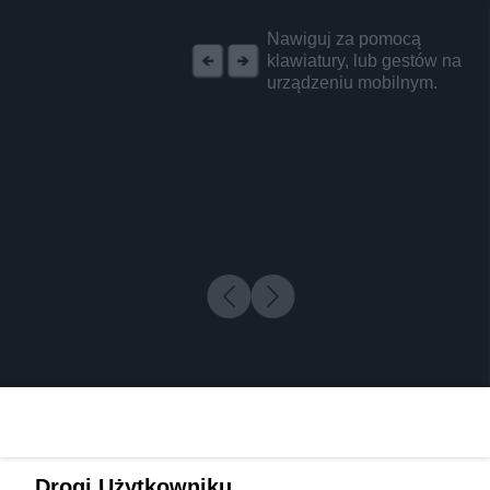
REKLAMA
Nawiguj za pomocą
klawiatury, lub gestów na
urządzeniu mobilnym.
Drogi Użytkowniku,