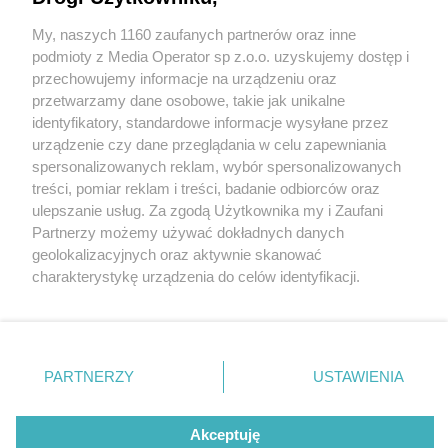
My, naszych 1160 zaufanych partnerów oraz inne
Wydawca mediów
lokalnych
podmioty z Media Operator sp z.o.o. uzyskujemy dostęp i
przechowujemy informacje na urządzeniu oraz
przetwarzamy dane osobowe, takie jak unikalne
identyfikatory, standardowe informacje wysyłane przez
urządzenie czy dane przeglądania w celu zapewniania
1 / 0
spersonalizowanych reklam, wybór spersonalizowanych
Nie zapomnij
treści, pomiar reklam i treści, badanie odbiorców oraz
zapoznać się z:
polityką prywatności
ulepszanie usług. Za zgodą Użytkownika my i Zaufani
Twoje
miasto
Skontakuj się
z nami
Partnerzy możemy używać dokładnych danych
Piekary Śląskie
Kontakt
geolokalizacyjnych oraz aktywnie skanować
Chorzów
Redakcja
charakterystykę urządzenia do celów identyfikacji.
Tarnowskie Góry
Newsletter
Ruda Śląska
Reklama
Ponieważ cenimy Twoją prywatność, prosimy o zgodę na
Świętochłowice
korzystanie z tych technologii poprzez kliknięcie
Tychy
„Akceptuję”. Zgoda jest dobrowolna i zawsze możesz ją
Bytom
Katowice
zmienić/wycofać klikając przycisk ustawień prywatności
REKLAMA
PARTNERZY
USTAWIENIA
Gliwice
znajdujący się w lewym dolnym rogu strony
. Niektóre
Zabrze
Zagłębie
rodzaje przetwarzania danych nie wymagają zgody
użytkownika, ale masz prawo sprzeciwić się takiemu
Akceptuję