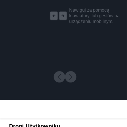
REKLAMA
Nawiguj za pomocą
klawiatury, lub gestów na
urządzeniu mobilnym.
Drogi Użytkowniku,