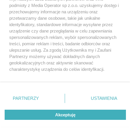
Wydawca mediów
lokalnych
podmioty z Media Operator sp z.o.o. uzyskujemy dostęp i
przechowujemy informacje na urządzeniu oraz
przetwarzamy dane osobowe, takie jak unikalne
identyfikatory, standardowe informacje wysyłane przez
urządzenie czy dane przeglądania w celu zapewniania
spersonalizowanych reklam, wybór spersonalizowanych
Nie zapomnij
treści, pomiar reklam i treści, badanie odbiorców oraz
zapoznać się z:
polityką prywatności
ulepszanie usług. Za zgodą Użytkownika my i Zaufani
Twoje
miasto
Skontakuj się
z nami
Partnerzy możemy używać dokładnych danych
Piekary Śląskie
Kontakt
geolokalizacyjnych oraz aktywnie skanować
Chorzów
Redakcja
charakterystykę urządzenia do celów identyfikacji.
Tarnowskie Góry
Newsletter
Ruda Śląska
Reklama
Ponieważ cenimy Twoją prywatność, prosimy o zgodę na
Świętochłowice
korzystanie z tych technologii poprzez kliknięcie
Tychy
„Akceptuję”. Zgoda jest dobrowolna i zawsze możesz ją
Bytom
Katowice
zmienić/wycofać klikając przycisk ustawień prywatności
PARTNERZY
USTAWIENIA
Gliwice
znajdujący się w lewym dolnym rogu strony
. Niektóre
Zabrze
Zagłębie
rodzaje przetwarzania danych nie wymagają zgody
Akceptuję
użytkownika, ale masz prawo sprzeciwić się takiemu
przetwarzaniu. Preferencje będą miały zastosowania tylko
na tej witrynie.