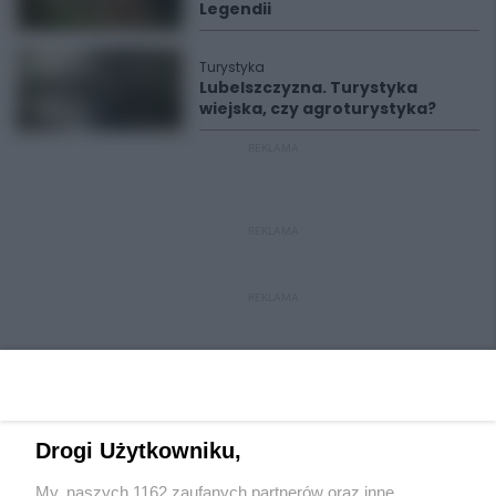
Legendii
Turystyka
Lubelszczyzna. Turystyka
wiejska, czy agroturystyka?
REKLAMA
REKLAMA
REKLAMA
Drogi Użytkowniku,
My, naszych 1162 zaufanych partnerów oraz inne