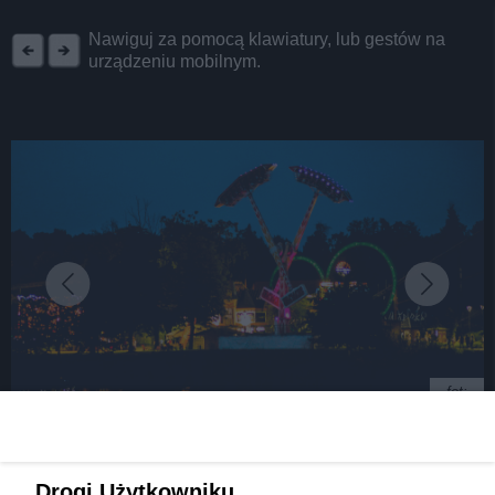
REKLAMA
Nawiguj za pomocą klawiatury, lub gestów na
urządzeniu mobilnym.
fot:
Już 20 lipca Legendia At Night - Magic Beats
Drogi Użytkowniku,