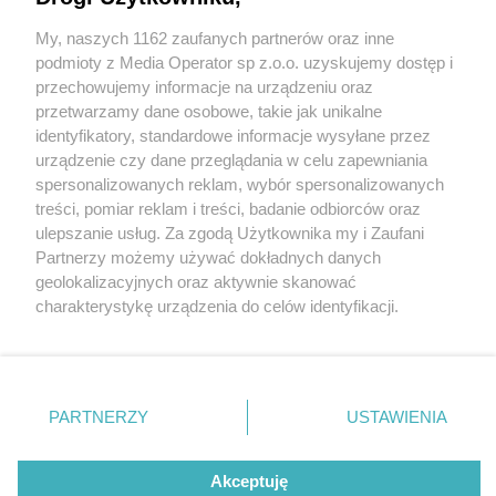
Party! To będzie najpiękniejsza noc tego lata!
My, naszych 1162 zaufanych partnerów oraz inne
Wydawca mediów
lokalnych
podmioty z Media Operator sp z.o.o. uzyskujemy dostęp i
przechowujemy informacje na urządzeniu oraz
przetwarzamy dane osobowe, takie jak unikalne
6 / 6
identyfikatory, standardowe informacje wysyłane przez
urządzenie czy dane przeglądania w celu zapewniania
Legendia 7
spersonalizowanych reklam, wybór spersonalizowanych
Nie zapomnij
treści, pomiar reklam i treści, badanie odbiorców oraz
zapoznać się z:
polityką prywatności
ulepszanie usług. Za zgodą Użytkownika my i Zaufani
Twoje
miasto
Skontakuj się
z nami
Wróć do artykułu:
Partnerzy możemy używać dokładnych danych
Już 20 lipca Legendia At Night - Magic Beats
Piekary Śląskie
Kontakt
geolokalizacyjnych oraz aktywnie skanować
Chorzów
Redakcja
Party! To będzie najpiękniejsza noc tego lata!
charakterystykę urządzenia do celów identyfikacji.
Tarnowskie Góry
Newsletter
Ruda Śląska
Reklama
Ponieważ cenimy Twoją prywatność, prosimy o zgodę na
Świętochłowice
korzystanie z tych technologii poprzez kliknięcie
Tychy
„Akceptuję”. Zgoda jest dobrowolna i zawsze możesz ją
Bytom
Katowice
zmienić/wycofać klikając przycisk ustawień prywatności
REKLAMA
PARTNERZY
USTAWIENIA
Gliwice
znajdujący się w lewym dolnym rogu strony
. Niektóre
Zabrze
Zagłębie
rodzaje przetwarzania danych nie wymagają zgody
użytkownika, ale masz prawo sprzeciwić się takiemu
Akceptuję