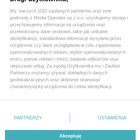
My, naszych 1162 zaufanych partnerów oraz inne
Wydawca mediów
lokalnych
podmioty z Media Operator sp z.o.o. uzyskujemy dostęp i
przechowujemy informacje na urządzeniu oraz
przetwarzamy dane osobowe, takie jak unikalne
identyfikatory, standardowe informacje wysyłane przez
urządzenie czy dane przeglądania w celu zapewniania
4 / 0
spersonalizowanych reklam, wybór spersonalizowanych
Nie zapomnij
treści, pomiar reklam i treści, badanie odbiorców oraz
zapoznać się z:
polityką prywatności
ulepszanie usług. Za zgodą Użytkownika my i Zaufani
Twoje
miasto
Skontakuj się
z nami
Partnerzy możemy używać dokładnych danych
Piekary Śląskie
Kontakt
geolokalizacyjnych oraz aktywnie skanować
Chorzów
Redakcja
charakterystykę urządzenia do celów identyfikacji.
Tarnowskie Góry
Newsletter
Ruda Śląska
Reklama
Ponieważ cenimy Twoją prywatność, prosimy o zgodę na
Świętochłowice
korzystanie z tych technologii poprzez kliknięcie
Tychy
„Akceptuję”. Zgoda jest dobrowolna i zawsze możesz ją
Bytom
Katowice
zmienić/wycofać klikając przycisk ustawień prywatności
REKLAMA
PARTNERZY
USTAWIENIA
Gliwice
znajdujący się w lewym dolnym rogu strony
. Niektóre
Zabrze
Zagłębie
rodzaje przetwarzania danych nie wymagają zgody
użytkownika, ale masz prawo sprzeciwić się takiemu
Akceptuję