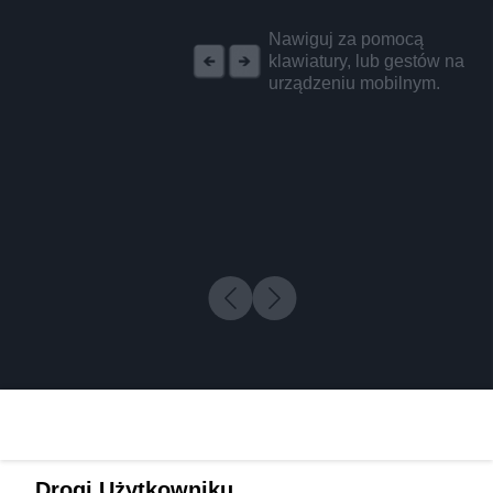
REKLAMA
Nawiguj za pomocą
klawiatury, lub gestów na
urządzeniu mobilnym.
Drogi Użytkowniku,