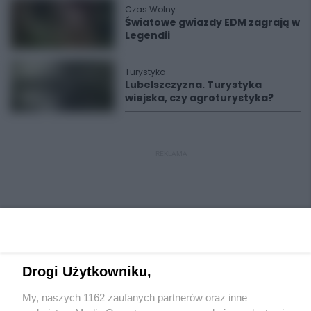
Czas Wolny
Światowe gwiazdy EDM zagrają w
Legendii
Turystyka
Lubelszczyzna. Turystyka
wiejska, czy agroturystyka?
REKLAMA
Drogi Użytkowniku,
My, naszych 1162 zaufanych partnerów oraz inne
Wydawca mediów
lokalnych